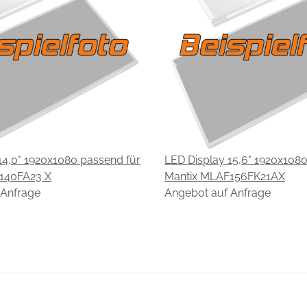
14,0" 1920x1080 passend für
LED Display 15,6" 1920x108
140FA23 X
Mantix MLAF156FK21AX
 Anfrage
Angebot auf Anfrage