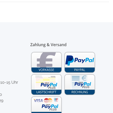
Zahlung & Versand
 10-15 Uhr
-0
29