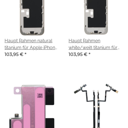
Haupt Rahmen natural
Haupt Rahmen
titanium für Apple iPhone
white/weiß titanium für
16 Pro (A3293)
103,95 €
*
Apple iPhone 16 Pro
103,95 €
*
(A3293)