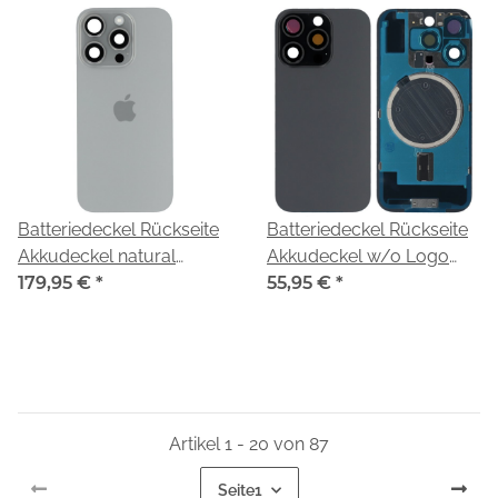
Batteriedeckel Rückseite
Batteriedeckel Rückseite
Akkudeckel natural
Akkudeckel w/o Logo
titanium 661-42725 für
179,95 €
*
black/schwarz titanium
55,95 €
*
Apple iPhone 16 Pro
für Apple iPhone 16 Pro
(A3293)
(A3293)
Artikel 1 - 20 von 87
Seite
1