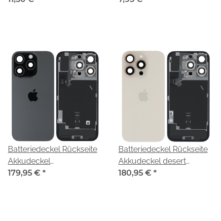
Batteriedeckel Rückseite
Batteriedeckel Rückseite
Akkudeckel
Akkudeckel desert
black/schwarz titanium
179,95 €
*
titanium 661-49557 für
180,95 €
*
661-42722 für Apple
Apple iPhone 16 Pro
iPhone 16 Pro (A3293)
(A3293)