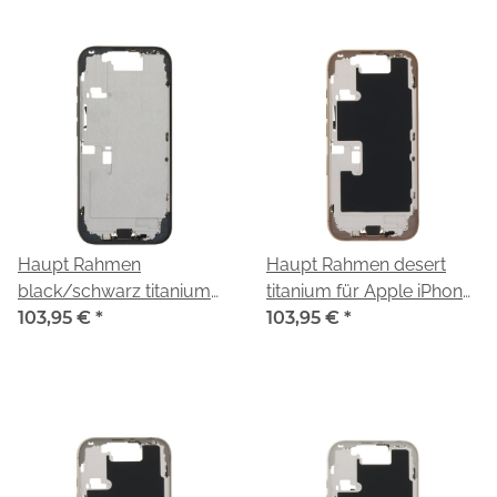
Haupt Rahmen
Haupt Rahmen desert
black/schwarz titanium
titanium für Apple iPhone
für Apple iPhone 16 Pro
103,95 €
*
16 Pro (A3293)
103,95 €
*
(A3293)