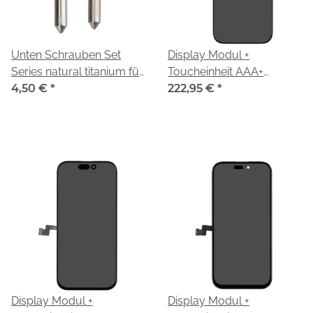
Unten Schrauben Set
Display Modul +
Series natural titanium für
Toucheinheit AAA+
Apple iPhone 16 Pro
4,50 €
*
black/schwarz für Apple
222,95 €
*
(A3293)
iPhone 16 Pro (A3293)
Display Modul +
Display Modul +