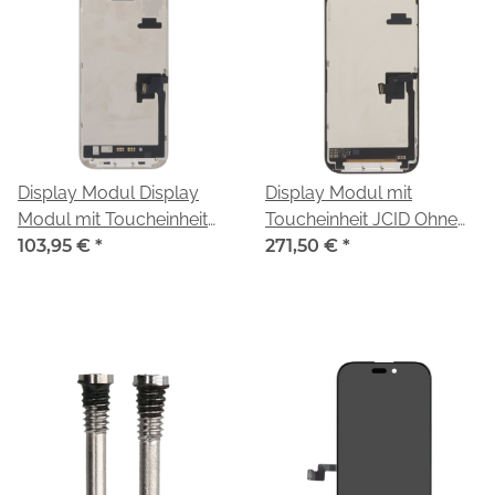
Display Modul Display
Display Modul mit
Modul mit Toucheinheit
Toucheinheit JCID Ohne
diagnosefähig Incell
103,95 €
*
Chip-Transfer Soft OLED
271,50 €
*
black/schwarz für Apple
black/schwarz für Apple
iPhone 16 Pro (A3293)
iPhone 16 Pro (A3293)