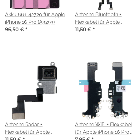
Akku 661-42720 für Apple
Antenne Bluetooth +
iPhone 16 Pro (A3293)
Flexkabel für Apple
96,50 €
*
iPhone 16 Pro (A3293)
11,50 €
*
Antenne Radar +
Antenne WiFi + Flexkabel
Flexkabel für Apple
für Apple iPhone 16 Pro
iPhone 16 Pro (A3293)
11,50 €
*
(A3293)
7,95 €
*