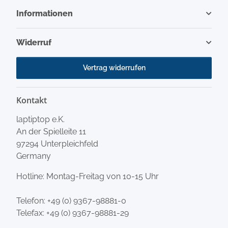
Informationen
Widerruf
Vertrag widerrufen
Kontakt
laptiptop e.K.
An der Spielleite 11
97294 Unterpleichfeld
Germany
Hotline: Montag-Freitag von 10-15 Uhr
Telefon:
+49 (0) 9367-98881-0
Telefax: +49 (0) 9367-98881-29