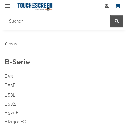
Asus
B-Serie
B53
B53E
B53F
B53S
B570E
BR1402FG