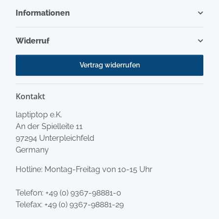
Informationen
Widerruf
Vertrag widerrufen
Kontakt
laptiptop e.K.
An der Spielleite 11
97294 Unterpleichfeld
Germany
Hotline: Montag-Freitag von 10-15 Uhr
Telefon:
+49 (0) 9367-98881-0
Telefax: +49 (0) 9367-98881-29