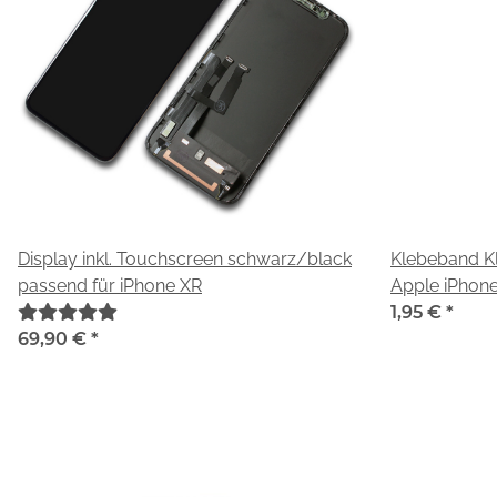
Display inkl. Touchscreen schwarz/black
Klebeband Kl
passend für iPhone XR
Apple iPhone
1,95 €
*
69,90 €
*