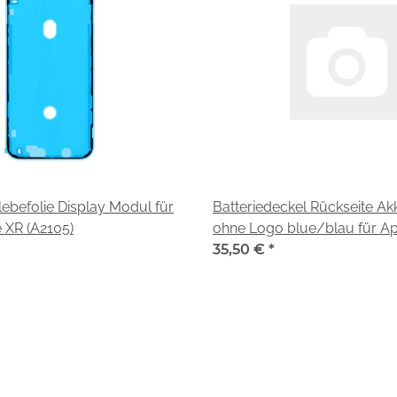
ebefolie Display Modul für
Batteriedeckel Rückseite A
 XR (A2105)
ohne Logo blue/blau für Ap
XR (A2105)
35,50 €
*