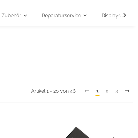
Zubehör
Reparaturservice
Displays auf An
Artikel 1 - 20 von 46
1
2
3