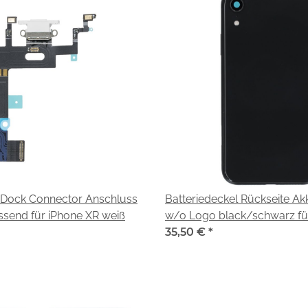
Dock Connector Anschluss
Batteriedeckel Rückseite A
ssend für iPhone XR weiß
w/o Logo black/schwarz fü
iPhone XR (A2105)
35,50 €
*