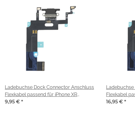
Ladebuchse Dock Connector Anschluss
Ladebuchse 
Flexkabel passend für iPhone XR
Flexkabel pa
schwarz
9,95 €
*
16,95 €
*