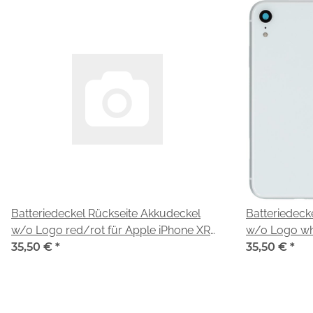
Batteriedeckel Rückseite Akkudeckel
Batteriedeck
w/o Logo red/rot für Apple iPhone XR
w/o Logo whi
(A2105)
35,50 €
*
XR (A2105)
35,50 €
*