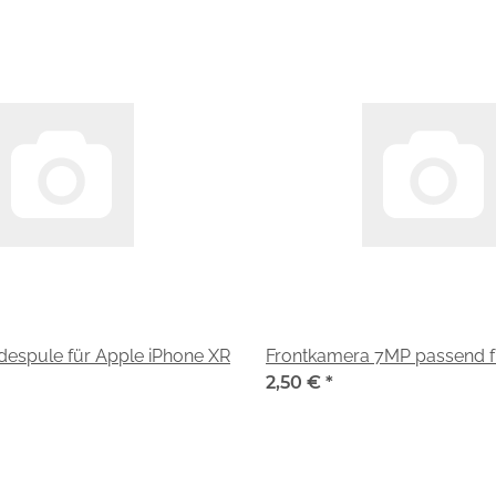
despule für Apple iPhone XR
Frontkamera 7MP passend f
2,50 €
*