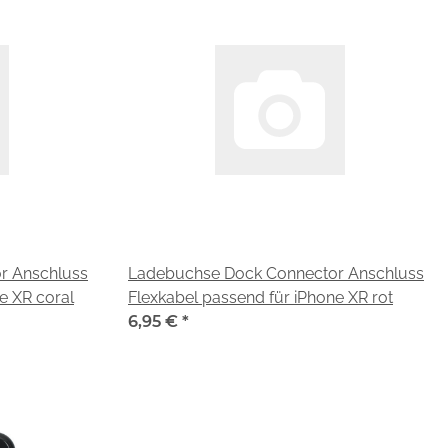
r Anschluss
Ladebuchse Dock Connector Anschluss
e XR coral
Flexkabel passend für iPhone XR rot
6,95 €
*