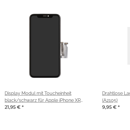
Display Modul mit Toucheinheit
Drahtlose La
black/schwarz für Apple iPhone XR
(A2105)
(A2105)
21,95 €
*
9,95 €
*