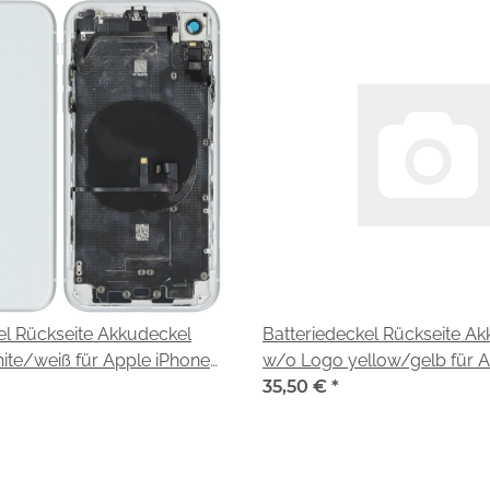
el Rückseite Akkudeckel
Batteriedeckel Rückseite A
te/weiß für Apple iPhone
w/o Logo yellow/gelb für A
XR (A2105)
35,50 €
*