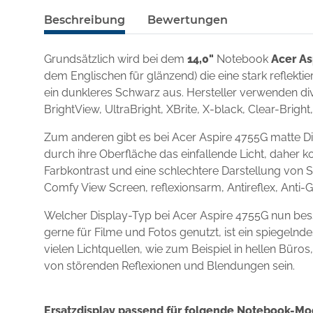
Beschreibung
Bewertungen
Grundsätzlich wird bei dem
14,0"
Notebook
Acer As
dem Englischen für glänzend) die eine stark reflekt
ein dunkleres Schwarz aus. Hersteller verwenden div
BrightView, UltraBright, XBrite, X-black, Clear-Brigh
Zum anderen gibt es bei Acer Aspire 4755G matte Di
durch ihre Oberfläche das einfallende Licht, daher k
Farbkontrast und eine schlechtere Darstellung von S
Comfy View Screen, reflexionsarm, Antireflex, Anti-
Welcher Display-Typ bei Acer Aspire 4755G nun bes
gerne für Filme und Fotos genutzt, ist ein spiegel
vielen Lichtquellen, wie zum Beispiel in hellen Büro
von störenden Reflexionen und Blendungen sein.
Ersatzdisplay passend für folgende Notebook-Mo