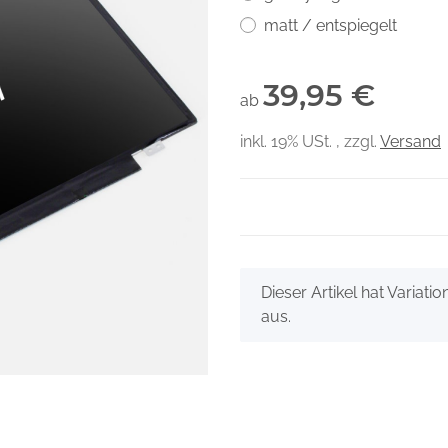
matt / entspiegelt
39,95 €
ab
inkl. 19% USt. , zzgl.
Versand
x
Dieser Artikel hat Variati
aus.