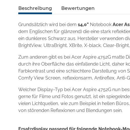
Beschreibung
Bewertungen
Grundsätzlich wird bei dem
14,0"
Notebook
Acer As
dem Englischen für glänzend) die eine stark reflekt
ein dunkleres Schwarz aus. Hersteller verwenden div
BrightView, UltraBright, XBrite, X-black, Clear-Brigh
Zum anderen gibt es bei Acer Aspire 4752G matte Di
durch ihre Oberfläche das einfallende Licht, daher k
Farbkontrast und eine schlechtere Darstellung von S
Comfy View Screen, reflexionsarm, Antireflex, Anti-
Welcher Display-Typ bei Acer Aspire 4752G nun bes
gerne für Filme und Fotos genutzt, ist ein spiegel
vielen Lichtquellen, wie zum Beispiel in hellen Büro
von störenden Reflexionen und Blendungen sein.
Ersatzdisplay passend für folgende Notebook-Mo