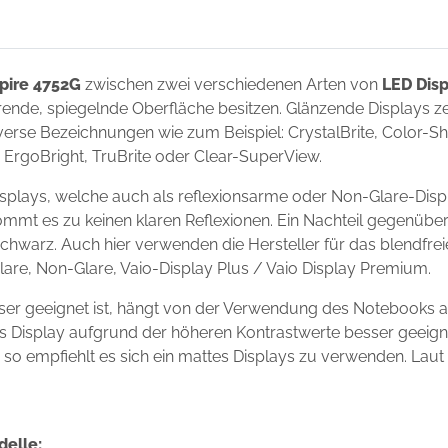
pire 4752G
zwischen zwei verschiedenen Arten von
LED Disp
ierende, spiegelnde Oberfläche besitzen. Glänzende Displays 
erse Bezeichnungen wie zum Beispiel: CrystalBrite, Color-Shin
t, ErgoBright, TruBrite oder Clear-SuperView.
splays, welche auch als reflexionsarme oder Non-Glare-Disp
ommt es zu keinen klaren Reflexionen. Ein Nachteil gegenüber
chwarz. Auch hier verwenden die Hersteller für das blendfre
Glare, Non-Glare, Vaio-Display Plus / Vaio Display Premium.
ser geeignet ist, hängt von der Verwendung des Notebooks 
ndes Display aufgrund der höheren Kontrastwerte besser geei
s, so empfiehlt es sich ein mattes Displays zu verwenden. Laut
delle: