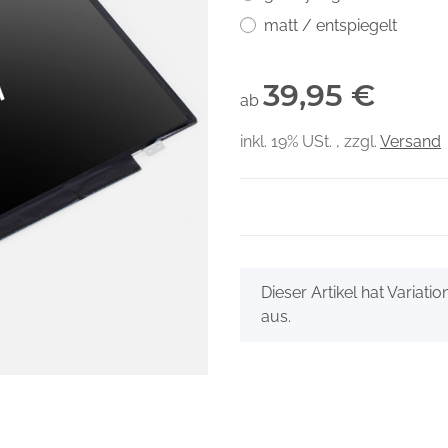
matt / entspiegelt
39,95 €
ab
inkl. 19% USt. , zzgl.
Versand
x
Dieser Artikel hat Variati
aus.