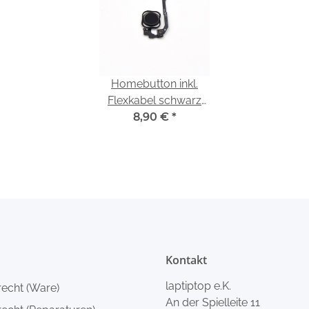
Homebutton inkl.
Flexkabel schwarz
passend für iPhone
8,90 €
*
5s SE
Kontakt
laptiptop e.K.
recht (Ware)
An der Spielleite 11