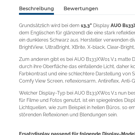
Beschreibung
Bewertungen
Grundsätzlich wird bei dem
13,3"
Display
AUO B133
dem Englischen für glänzend) die eine stark reflekt
ein dunkleres Schwarz aus. Hersteller verwenden div
BrightView, UltraBright, XBrite, X-black, Clear-Brigh
Zum anderen gibt es bei AUO B133XW01 V.1 matte Di
durch ihre Oberfläche das einfallende Licht, daher k
Farbkontrast und eine schlechtere Darstellung von S
Comfy View Screen, reflexionsarm, Antireflex, Anti-
Welcher Display-Typ bei AUO B133XW01 V.1 nun bess
für Filme und Fotos genutzt, ist ein spiegelndes D
Lichtquellen, wie zum Beispiel in hellen Büros, so e
störenden Reflexionen und Blendungen sein.
Ersatzdisplay passend für folgende Display-Model