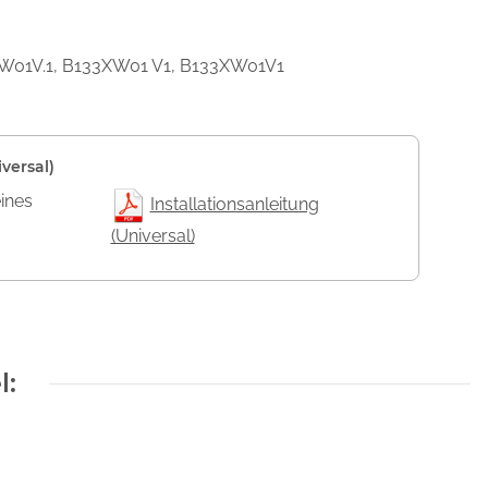
3XW01V.1, B133XW01 V1, B133XW01V1
versal)
eines
Installationsanleitung
(Universal)
l: