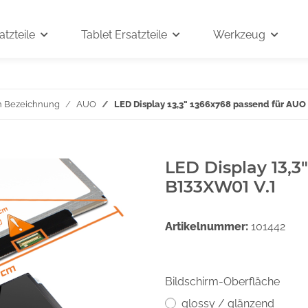
tzteile
Tablet Ersatzteile
Werkzeug
h Bezeichnung
AUO
LED Display 13,3" 1366x768 passend für AU
LED Display 13,3
B133XW01 V.1
Artikelnummer:
101442
Bildschirm-Oberfläche
glossy / glänzend