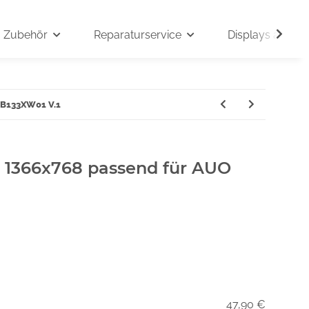
Zubehör
Reparaturservice
Displays auf An
O B133XW01 V.1
" 1366x768 passend für AUO
47,90 €