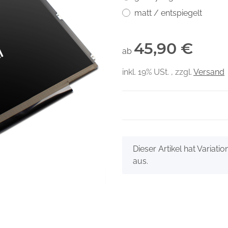
matt / entspiegelt
45,90 €
ab
inkl. 19% USt. , zzgl.
Versand
x
Dieser Artikel hat Variati
aus.