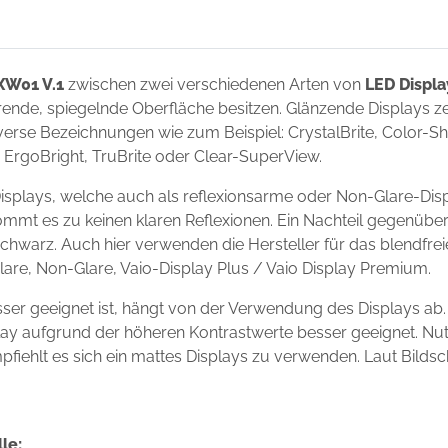
XW01 V.1
zwischen zwei verschiedenen Arten von
LED Displa
ierende, spiegelnde Oberfläche besitzen. Glänzende Displays 
erse Bezeichnungen wie zum Beispiel: CrystalBrite, Color-Shin
t, ErgoBright, TruBrite oder Clear-SuperView.
splays, welche auch als reflexionsarme oder Non-Glare-Disp
ommt es zu keinen klaren Reflexionen. Ein Nachteil gegenüber
chwarz. Auch hier verwenden die Hersteller für das blendfre
Glare, Non-Glare, Vaio-Display Plus / Vaio Display Premium.
er geeignet ist, hängt von der Verwendung des Displays ab.
isplay aufgrund der höheren Kontrastwerte besser geeignet. N
mpfiehlt es sich ein mattes Displays zu verwenden. Laut Bilds
le: