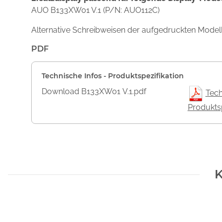
AUO B133XW01 V.1 (P/N: AUO112C)
Alternative Schreibweisen der aufgedruckten Mod
PDF
Technische Infos - Produktspezifikation
Download B133XW01 V.1.pdf
Tech
Produktsp
K