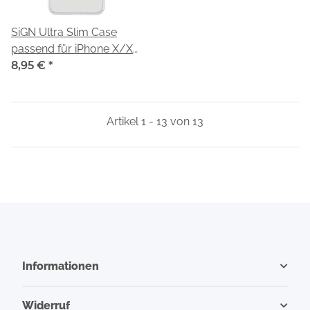
SiGN Ultra Slim Case
passend für iPhone X/XS
transparent
8,95 €
*
Artikel 1 - 13 von 13
Informationen
Widerruf