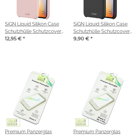
SiGN Liquid Silikon Case
SiGN Liquid Silikon Case
Schutzhülle Schutzcover
Schutzhülle Schutzcover
passend für iPhone X/XS
12,95 €
*
passend für iPhone X/XS
9,90 €
*
pink
schwarz
Premium Panzerglas
Premium Panzerglas