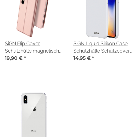
SiGN Flip Cover
SiGN Liquid Silikon Case
Schutzhülle magnetisch
Schutzhülle Schutzcover
passend für iPhone X/XS
19,90 €
*
passend für iPhone X/XS
14,95 €
*
rosegold
weiß