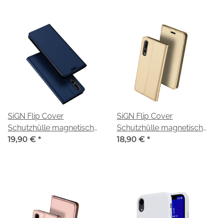
SiGN Flip Cover
SiGN Flip Cover
Schutzhülle magnetisch
Schutzhülle magnetisch
passend für iPhone X/XS
19,90 €
*
passend für iPhone X/XS
18,90 €
*
blau/blue
gold