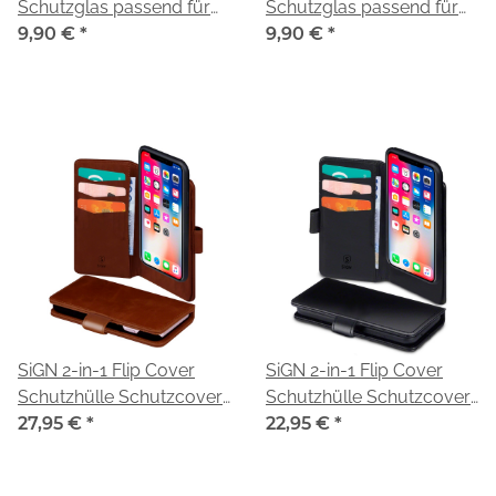
Schutzglas passend für
Schutzglas passend für
iPhone X
9,90 €
*
iPhone X, XS, 11 Pro
9,90 €
*
SiGN 2-in-1 Flip Cover
SiGN 2-in-1 Flip Cover
Schutzhülle Schutzcover
Schutzhülle Schutzcover
magnetisch passend für
27,95 €
*
magnetisch passend für
22,95 €
*
iPhone X/XS
iPhone X/XS
braun/brown
schwarz/black