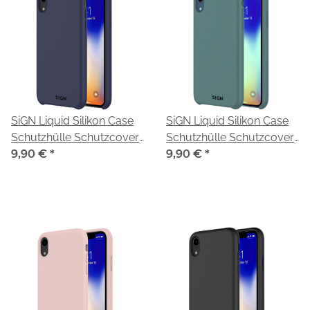
SiGN Liquid Silikon Case
SiGN Liquid Silikon Case
Schutzhülle Schutzcover
Schutzhülle Schutzcover
passend für iPhone X/XS
9,90 €
*
passend für iPhone X/XS
9,90 €
*
blau
mint