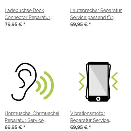
Ladebuchse Dock
Lautsprecher Reparatur
Connector Reparatur
Service passend für
Service passend für
79,95 €
*
iPhone 7 Plus
69,95 €
*
iPhone 7 Plus
Hörmuschel Ohrmuschel
Vibrationsmotor
Reparatur Service
Reparatur Service
passend für iPhone 7 Plus
69,95 €
*
passend für iPhone 7 Plus
69,95 €
*