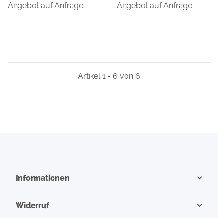
passend für iPhone 11 Pro
Angebot auf Anfrage
passend für iPhone 11 Pro
Angebot auf Anfrage
Artikel 1 - 6 von 6
Informationen
Widerruf