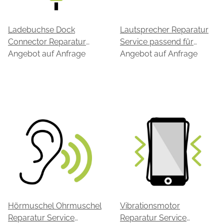
Ladebuchse Dock
Lautsprecher Reparatur
Connector Reparatur
Service passend für
Service passend für
Angebot auf Anfrage
iPhone 11 Pro
Angebot auf Anfrage
iPhone 11 Pro
Hörmuschel Ohrmuschel
Vibrationsmotor
Reparatur Service
Reparatur Service