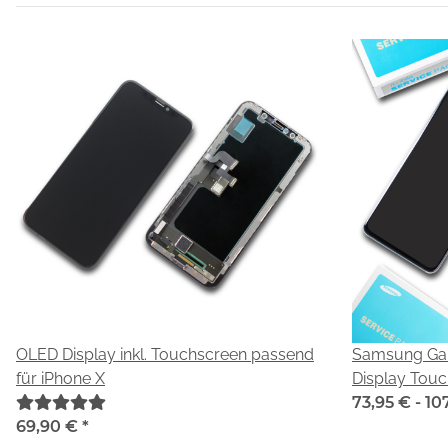
OLED Display inkl. Touchscreen passend
Samsung Ga
für iPhone X
Display Tou
73,95 € -
10
69,90 €
*