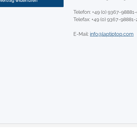
Vertrag widerrufen
Telefon:
+49 (0) 9367-98881
Telefax: +49 (0) 9367-98881-
E-Mail:
info@laptiptop.com
l. gesetzlicher USt., zzgl.
Versand
© Copyright 2013-2026 | to