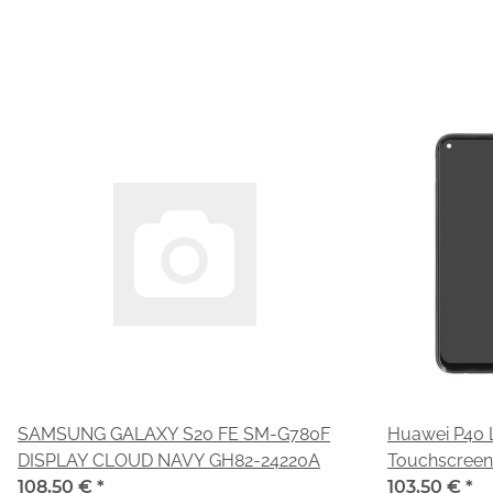
SAMSUNG GALAXY S20 FE SM-G780F
Huawei P40 L
DISPLAY CLOUD NAVY GH82-24220A
Touchscreen
108,50 €
*
black 02353
103,50 €
*