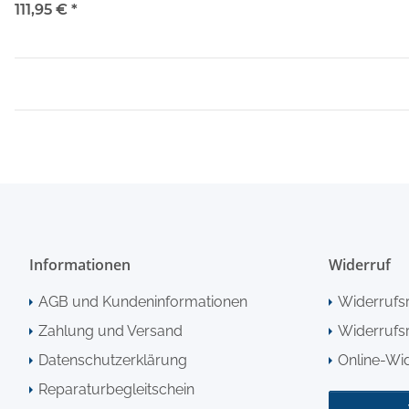
Samsung Galaxy A71 (SM-A715F)
111,95 €
*
Informationen
Widerruf
AGB und Kundeninformationen
Widerrufs
Zahlung und Versand
Widerrufsr
Datenschutzerklärung
Online-Wi
Reparaturbegleitschein