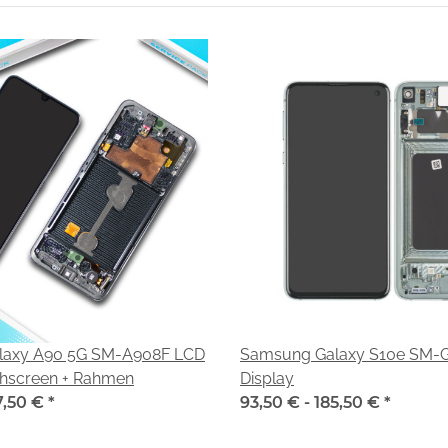
laxy A90 5G SM-A908F LCD
Samsung Galaxy S10e SM-
chscreen + Rahmen
Display
7,50 €
*
93,50 € -
185,50 €
*