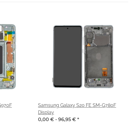
G970F
Samsung Galaxy S20 FE SM-G780F
Display
0,00 € -
96,95 €
*