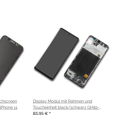
uchscreen
Display Modul mit Rahmen und
iPhone 11
Toucheinheit black/schwarz GH82-
21669A für Samsung Galaxy A51 (SM-
83,95 €
*