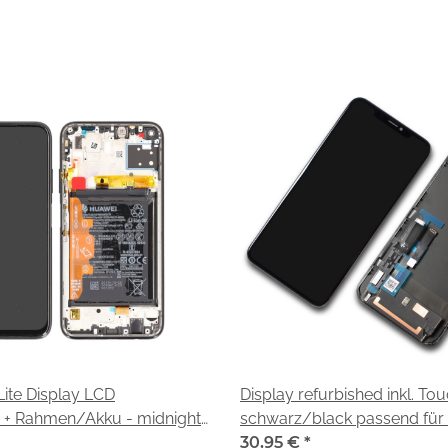
ite Display LCD
Display refurbished inkl. To
 + Rahmen/Akku - midnight
schwarz/black passend für 
KFU
30,95 €
*