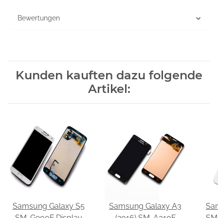
Bewertungen
Kunden kauften dazu folgende
Artikel:
Samsung Galaxy S5
Samsung Galaxy A3
Sa
SM-G900F Display
(2016) SM-A310F
SM