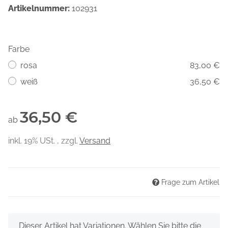
Artikelnummer:
102931
Farbe
rosa
83,00 €
weiß
36,50 €
36,50 €
ab
inkl. 19% USt. , zzgl.
Versand
Frage zum Artikel
x
Dieser Artikel hat Variationen. Wählen Sie bitte die