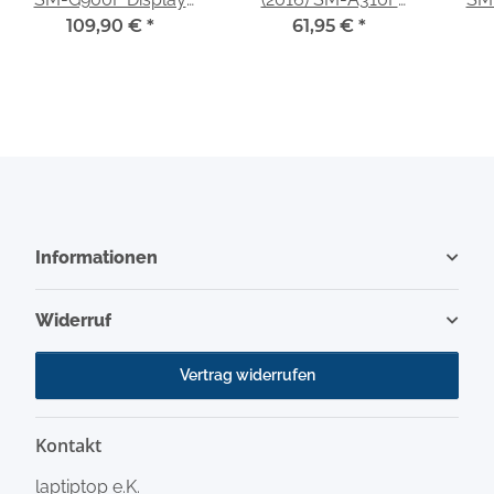
weiß/white GH97-
109,90 €
*
61,95 €
Display
*
15959A
schwarz/black GH97-
18249B
Informationen
Widerruf
Vertrag widerrufen
Kontakt
laptiptop e.K.