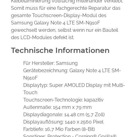
Klebelaminierung vollflächig miteinander verklebt.
Somit muss für eine fachgerechte Reparatur das
gesamte Touchscreen-Display-Modul des
Samsung Galaxy Note 4 LTE SM-N910F
gewechselt werden, selbst wenn nur ein Bauteil
des LCD-Modules defekt ist.
Technische Informationen
Für Hersteller:
Samsung
Gerätebezeichnung:
Galaxy Note 4 LTE SM-
N910F
Displaytyp:
Super AMOLED Display mit Multi-
Touch
Touchscreen-Technologie:
kapazitiv
Außenmaße:
154 mm x 79 mm
Displaydiagonale:
14,48 cm (5,7 Zoll)
Displayauflösung:
1440 x 2560 Pixel
Farbtiefe:
16,7 Mio Farben (8-Bit)
Sonstiges:
Protection - Corning® Gorilla®