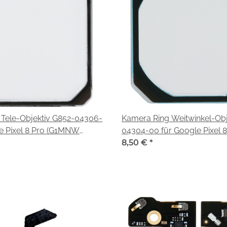
 Tele-Objektiv G852-04306-
Kamera Ring Weitwinkel-Obj
e Pixel 8 Pro (G1MNW
04304-00 für Google Pixel 8
(G1MNW GC3VE)
8,50 €
*