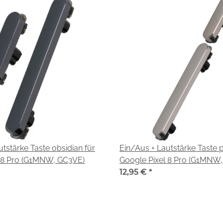
tstärke Taste obsidian für
Ein/Aus + Lautstärke Taste p
l 8 Pro (G1MNW, GC3VE)
Google Pixel 8 Pro (G1MNW
12,95 €
*