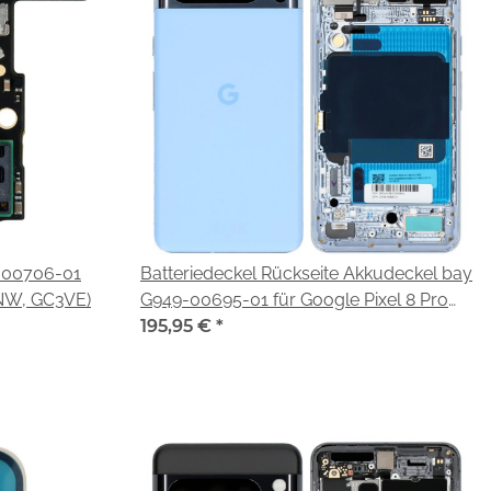
9-00706-01
Batteriedeckel Rückseite Akkudeckel bay
MNW, GC3VE)
G949-00695-01 für Google Pixel 8 Pro
(G1MNW, GC3VE)
195,95 €
*