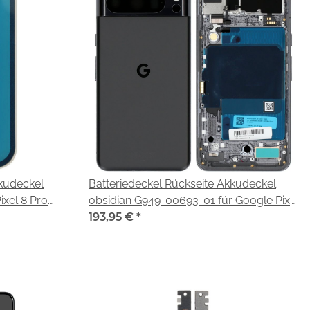
kkudeckel
Batteriedeckel Rückseite Akkudeckel
ixel 8 Pro
obsidian G949-00693-01 für Google Pixel
8 Pro (G1MNW, GC3VE)
193,95 €
*