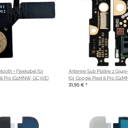
tooth + Flexkabel für
Antenne Sub Platine 2 G94
l 8 Pro (G1MNW, GC3VE)
für Google Pixel 8 Pro (G1
31,95 €
*