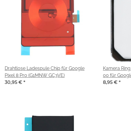
Drahtlose Ladespule Chip für Google
Kamera Ring
Pixel 8 Pro (G1MNW GC3VE)
00 für Googl
30,95 €
*
GC3VE)
8,95 €
*