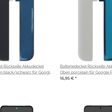
el Rückseite Akkudeckel
Batteriedeckel Rückseite A
n black/schwarz für Google
Oben porcelain für Google P
(G1MNW, GC3VE)
(G1MNW, GC3VE)
16,95 €
*