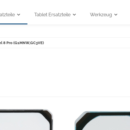
tzteile
Tablet Ersatzteile
Werkzeug
el 8 Pro (G1MNW,GC3VE)