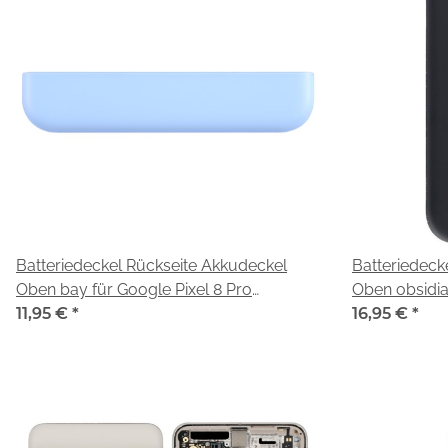
Batteriedeckel Rückseite Akkudeckel
Batteriedeck
Oben bay für Google Pixel 8 Pro
Oben obsidia
(G1MNW, GC3VE)
11,95 €
*
Pixel 8 Pro 
16,95 €
*