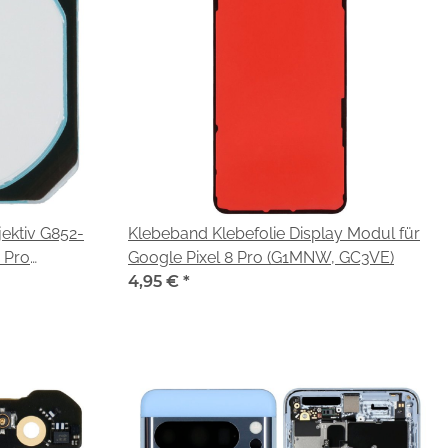
ektiv G852-
Klebeband Klebefolie Display Modul für
 Pro
Google Pixel 8 Pro (G1MNW, GC3VE)
4,95 €
*