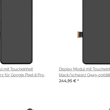
l mit Toucheinheit
Display Modul mit Toucheinh
z für Google Pixel 8 Pro
black/schwarz G949-00688-
VE)
Google Pixel 8 Pro (G1MNW
244,95 €
*