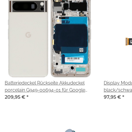
Batteriedeckel Rückseite Akkudeckel
Display Modu
porcelain G949-00694-01 für Google
black/schwar
Pixel 8 Pro (G1MNW, GC3VE)
209,95 €
*
(G1MNW,GC3
97,95 €
*