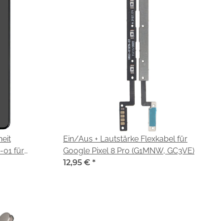
eit
Ein/Aus + Lautstärke Flexkabel für
01 für
Google Pixel 8 Pro (G1MNW, GC3VE)
, GC3VE)
12,95 €
*