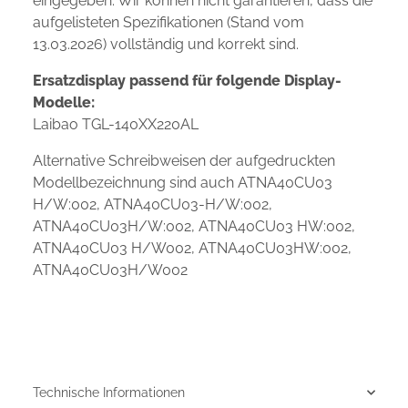
eingegeben. Wir können nicht garantieren, dass die
aufgelisteten Spezifikationen (Stand vom
13.03.2026) vollständig und korrekt sind.
Ersatzdisplay passend für folgende Display-
Modelle:
Laibao TGL-140XX220AL
Alternative Schreibweisen der aufgedruckten
Modellbezeichnung sind auch ATNA40CU03
H/W:002, ATNA40CU03-H/W:002,
ATNA40CU03H/W:002, ATNA40CU03 HW:002,
ATNA40CU03 H/W002, ATNA40CU03HW:002,
ATNA40CU03H/W002
Technische Informationen