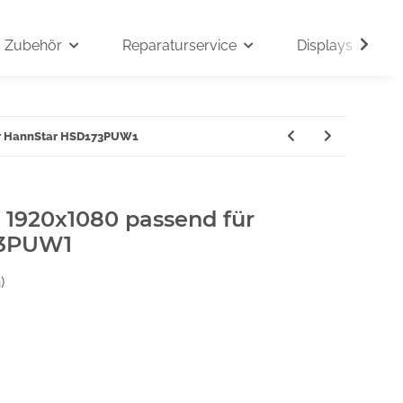
Zubehör
Reparaturservice
Displays auf An
für HannStar HSD173PUW1
" 1920x1080 passend für
73PUW1
)