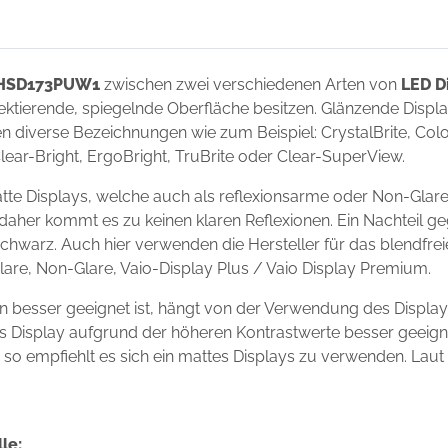
 HSD173PUW1
zwischen zwei verschiedenen Arten von
LED D
flektierende, spiegelnde Oberfläche besitzen. Glänzende Disp
 diverse Bezeichnungen wie zum Beispiel: CrystalBrite, Color-
Clear-Bright, ErgoBright, TruBrite oder Clear-SuperView.
 Displays, welche auch als reflexionsarme oder Non-Glare-
 daher kommt es zu keinen klaren Reflexionen. Ein Nachteil g
chwarz. Auch hier verwenden die Hersteller für das blendfre
Glare, Non-Glare, Vaio-Display Plus / Vaio Display Premium.
esser geeignet ist, hängt von der Verwendung des Displays
ndes Display aufgrund der höheren Kontrastwerte besser geei
s, so empfiehlt es sich ein mattes Displays zu verwenden. Laut
le: