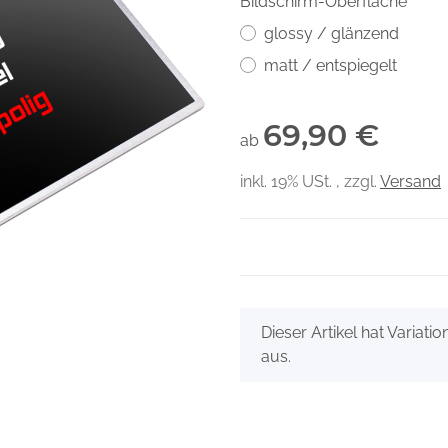
Bildschirm-Oberfläche
glossy / glänzend
matt / entspiegelt
69,90 €
ab
inkl. 19% USt. , zzgl.
Versand
x
Dieser Artikel hat Variati
aus.