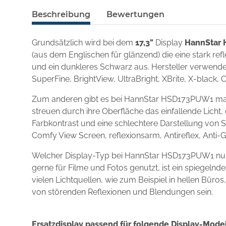
Beschreibung
Bewertungen
Grundsätzlich wird bei dem
17,3"
Display
HannStar
(aus dem Englischen für glänzend) die eine stark re
und ein dunkleres Schwarz aus. Hersteller verwenden
SuperFine, BrightView, UltraBright, XBrite, X-black, 
Zum anderen gibt es bei HannStar HSD173PUW1 matte
streuen durch ihre Oberfläche das einfallende Licht,
Farbkontrast und eine schlechtere Darstellung von S
Comfy View Screen, reflexionsarm, Antireflex, Anti-
Welcher Display-Typ bei HannStar HSD173PUW1 nun b
gerne für Filme und Fotos genutzt, ist ein spiegel
vielen Lichtquellen, wie zum Beispiel in hellen Büro
von störenden Reflexionen und Blendungen sein.
Ersatzdisplay passend für folgende Display-Model