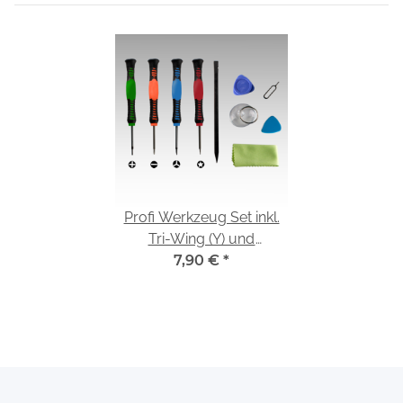
Profi Werkzeug Set inkl.
Tri-Wing (Y) und
Pentalobe
7,90 €
*
Schraubendreher