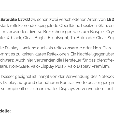
 Satellite L775D
zwischen zwei verschiedenen Arten von
LED
 stark reflektierende, spiegelnde Oberfläche besitzen. Glänze
ler verwenden diverse Bezeichnungen wie zum Beispiel: Crysta
ite, X-black, Clear-Bright, ErgoBright, TruBrite oder Clear-S
tte Displays, welche auch als reflexionsarme oder Non-Glare
ommt es zu keinen klaren Reflexionen. Ein Nachteil gegenüber
chwarz. Auch hier verwenden die Hersteller für das blendfre
Glare, Non-Glare, Vaio-Display Plus / Vaio Display Premium.
un besser geeignet ist, hängt von der Verwendung des Notebo
ndes Display aufgrund der höheren Kontrastwerte besser geei
s, so empfiehlt es sich ein mattes Displays zu verwenden. Laut
delle: