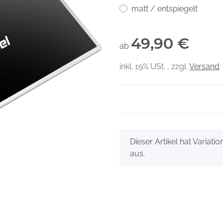
matt / entspiegelt
49,90 €
ab
inkl. 19% USt. , zzgl.
Versand
x
Dieser Artikel hat Variati
aus.