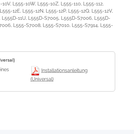
-10V, L555-10W, L555-10Z, L555-110, L555-112,
 L555-12E, L555-12N, L555-12P, L555-12Q, L555-12V,
0E, L555D-11U, L555D-S7005, L555D-S7006, L555D-
7006, L555-S7008, L555-S7010, L555-S7914, L555-
versal)
eines
Installationsanleitung
(Universal)