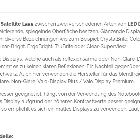
Satellite L555
zwischen zwei verschiedenen Arten von
LED 
flektierende, spiegelnde Oberfläche besitzen. Glänzende Disp
 diverse Bezeichnungen wie zum Beispiel: CrystalBrite, Color-
Clear-Bright, ErgoBright, TruBrite oder Clear-SuperView.
te Displays, welche auch als reflexionsarme oder Non-Glare-D
ommt es zu keinen klaren Reflexionen. Ein Nachteil gegenüber
chwarz. Auch hier verwenden die Hersteller für das blendfre
Glare, Non-Glare, Vaio-Display Plus / Vaio Display Premium.
 besser geeignet ist, hängt von der Verwendung des Noteboo
ndes Display aufgrund der höheren Kontrastwerte besser geei
s, so empfiehlt es sich ein mattes Displays zu verwenden. Laut
delle: