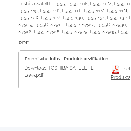
Toshiba Satellite L555, L555-10K, L555-10M, L555-
L555-115, L555-11K, L555-11L, L555-11M, L555-11N, 
L555-12X, L555-12Z, L555-130, L555-131, L555-132
S7909, L555D-S7910, L555D-S7912, L555D-S7930, L
S7916, L555-S7918, L555-S7929, L555-S7945, L555
PDF
Technische Infos - Produktspezifikation
Download TOSHIBA SATELLITE
Tech
L555.pdf
Produktsp