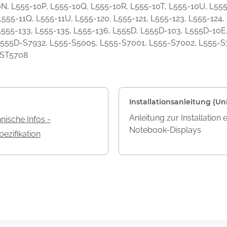
10N, L555-10P, L555-10Q, L555-10R, L555-10T, L555-10U, L555
L555-11Q, L555-11U, L555-120, L555-121, L555-123, L555-124,
, L555-133, L555-135, L555-136, L555D, L555D-103, L555D-1
555D-S7932, L555-S5005, L555-S7001, L555-S7002, L555-S
-ST5708
Installationsanleitung (Uni
Anleitung zur Installation 
nische Infos -
Notebook-Displays
ezifikation