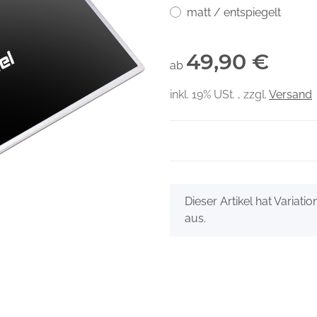
matt / entspiegelt
49,90 €
ab
inkl. 19% USt. , zzgl.
Versand
x
Dieser Artikel hat Variati
aus.