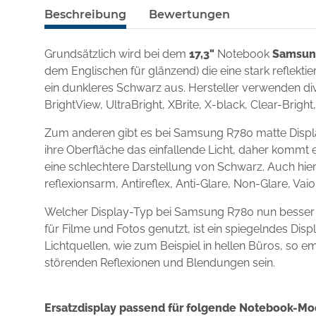
Beschreibung
Bewertungen
Grundsätzlich wird bei dem
17,3"
Notebook
Samsun
dem Englischen für glänzend) die eine stark reflekt
ein dunkleres Schwarz aus. Hersteller verwenden div
BrightView, UltraBright, XBrite, X-black, Clear-Brigh
Zum anderen gibt es bei Samsung R780 matte Displa
ihre Oberfläche das einfallende Licht, daher kommt e
eine schlechtere Darstellung von Schwarz. Auch hie
reflexionsarm, Antireflex, Anti-Glare, Non-Glare, Va
Welcher Display-Typ bei Samsung R780 nun besser 
für Filme und Fotos genutzt, ist ein spiegelndes D
Lichtquellen, wie zum Beispiel in hellen Büros, so e
störenden Reflexionen und Blendungen sein.
Ersatzdisplay passend für folgende Notebook-Mo