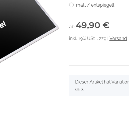
matt / entspiegelt
49,90 €
ab
inkl. 19% USt. , zzgl.
Versand
x
Dieser Artikel hat Variati
aus.