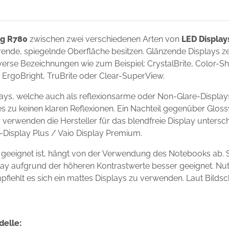
g R780
zwischen zwei verschiedenen Arten von
LED Display
ierende, spiegelnde Oberfläche besitzen. Glänzende Displays 
erse Bezeichnungen wie zum Beispiel: CrystalBrite, Color-Shin
t, ErgoBright, TruBrite oder Clear-SuperView.
ys, welche auch als reflexionsarme oder Non-Glare-Displays
s zu keinen klaren Reflexionen. Ein Nachteil gegenüber Gloss
r verwenden die Hersteller für das blendfreie Display unter
io-Display Plus / Vaio Display Premium.
geeignet ist, hängt von der Verwendung des Notebooks ab. 
isplay aufgrund der höheren Kontrastwerte besser geeignet. N
mpfiehlt es sich ein mattes Displays zu verwenden. Laut Bilds
delle: