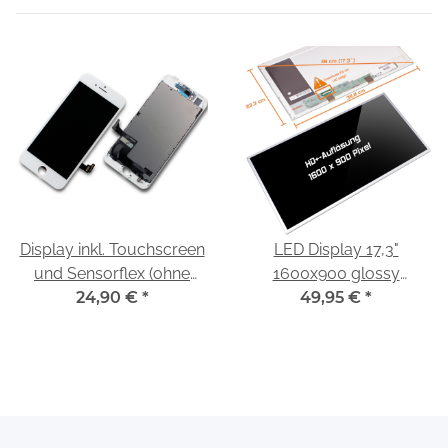
Display inkl. Touchscreen
LED Display 17,3"
und Sensorflex (ohne
1600x900 glossy
Kamera) passend für
24,90 €
*
passend für HP Presario
49,95 €
*
iPhone 8 / SE 2020
CQ71
weiß/white