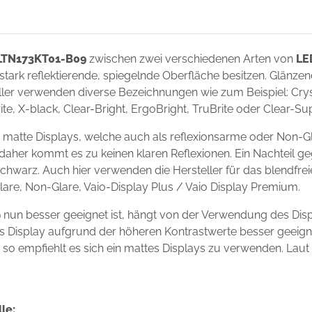
LTN173KT01-B09
zwischen zwei verschiedenen Arten von
LE
 stark reflektierende, spiegelnde Oberfläche besitzen. Glänze
ler verwenden diverse Bezeichnungen wie zum Beispiel: Crysta
ite, X-black, Clear-Bright, ErgoBright, TruBrite oder Clear-S
atte Displays, welche auch als reflexionsarme oder Non-Gl
 daher kommt es zu keinen klaren Reflexionen. Ein Nachteil g
chwarz. Auch hier verwenden die Hersteller für das blendfre
Glare, Non-Glare, Vaio-Display Plus / Vaio Display Premium.
n besser geeignet ist, hängt von der Verwendung des Displ
ndes Display aufgrund der höheren Kontrastwerte besser geei
s, so empfiehlt es sich ein mattes Displays zu verwenden. Laut
le: