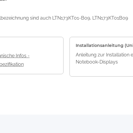
ellbezeichnung sind auch LTN173KT01-B09, LTN173KT01B09
Installationsanleitung (Uni
Anleitung zur Installation 
nische Infos -
Notebook-Displays
ezifikation