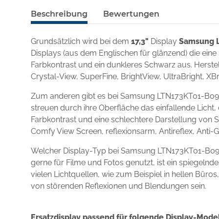
Beschreibung
Bewertungen
Grundsätzlich wird bei dem
17,3"
Display
Samsung 
Displays (aus dem Englischen für glänzend) die eine
Farbkontrast und ein dunkleres Schwarz aus. Herstel
Crystal-View, SuperFine, BrightView, UltraBright, XBr
Zum anderen gibt es bei Samsung LTN173KT01-B09 m
streuen durch ihre Oberfläche das einfallende Licht,
Farbkontrast und eine schlechtere Darstellung von S
Comfy View Screen, reflexionsarm, Antireflex, Anti-
Welcher Display-Typ bei Samsung LTN173KT01-B09 nu
gerne für Filme und Fotos genutzt, ist ein spiegel
vielen Lichtquellen, wie zum Beispiel in hellen Büro
von störenden Reflexionen und Blendungen sein.
Ersatzdisplay passend für folgende Display-Model