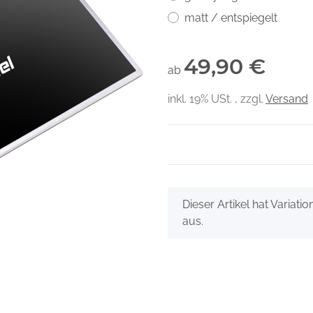
matt / entspiegelt
49,90 €
ab
inkl. 19% USt. , zzgl.
Versand
x
Dieser Artikel hat Variati
aus.