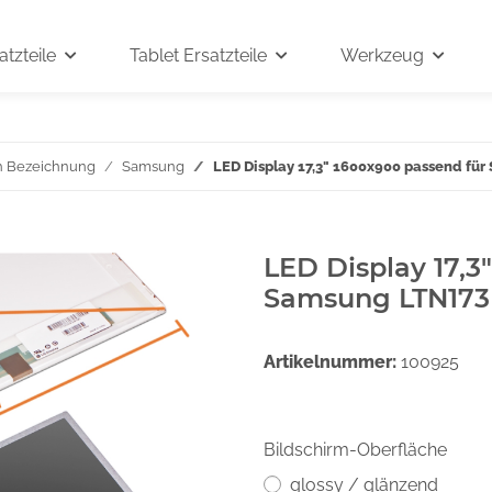
tzteile
Tablet Ersatzteile
Werkzeug
h Bezeichnung
Samsung
LED Display 17,3" 1600x900 passend f
LED Display 17,3
Samsung LTN173
Artikelnummer:
100925
Bildschirm-Oberfläche
glossy / glänzend