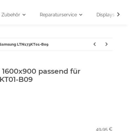
Zubehör
Reparaturservice
Displays auf An
ür Samsung LTN173KT01-B09
" 1600x900 passend für
KT01-B09
49,95 €