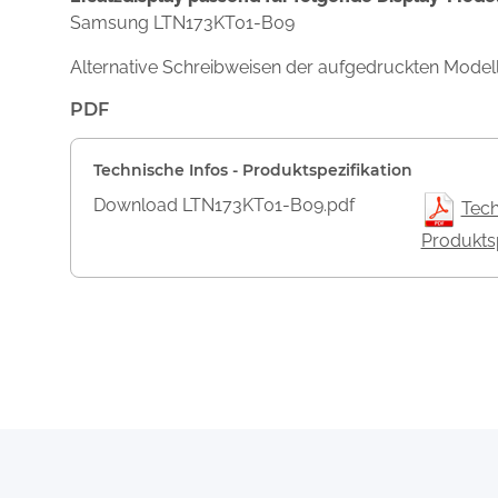
Samsung LTN173KT01-B09
Alternative Schreibweisen der aufgedruckten Mod
PDF
Technische Infos - Produktspezifikation
Download LTN173KT01-B09.pdf
Tech
Produktsp