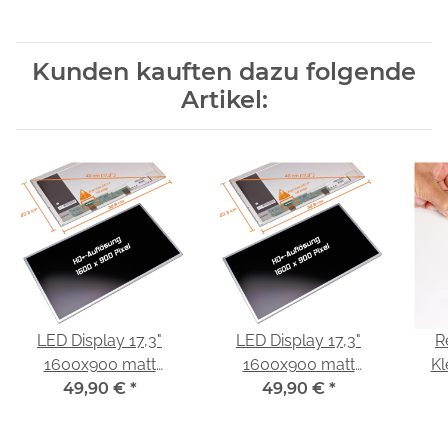
Kunden kauften dazu folgende
Artikel:
LED Display 17,3"
LED Display 17,3"
R
1600x900 matt
1600x900 matt
Kl
passend für Samsung
49,90 €
*
passend für Samsung
49,90 €
*
LTN173KT01-T01
LTN173KT01-K01