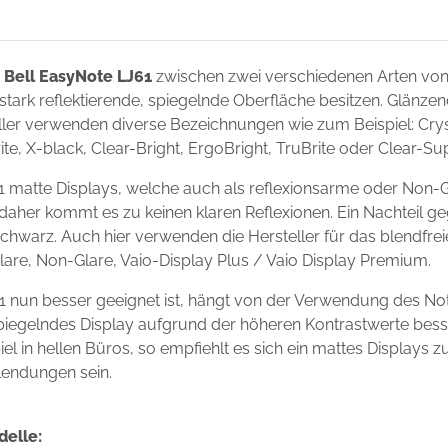
 Bell EasyNote LJ61
zwischen zwei verschiedenen Arten vo
 stark reflektierende, spiegelnde Oberfläche besitzen. Glänze
ler verwenden diverse Bezeichnungen wie zum Beispiel: Crysta
ite, X-black, Clear-Bright, ErgoBright, TruBrite oder Clear-S
 matte Displays, welche auch als reflexionsarme oder Non-G
 daher kommt es zu keinen klaren Reflexionen. Ein Nachteil g
chwarz. Auch hier verwenden die Hersteller für das blendfre
Glare, Non-Glare, Vaio-Display Plus / Vaio Display Premium.
1 nun besser geeignet ist, hängt von der Verwendung des N
 spiegelndes Display aufgrund der höheren Kontrastwerte bess
l in hellen Büros, so empfiehlt es sich ein mattes Displays 
lendungen sein.
delle: