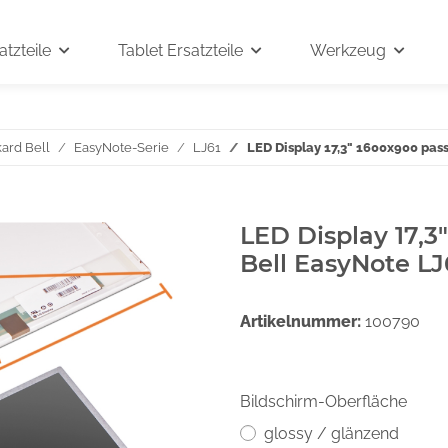
tzteile
Tablet Ersatzteile
Werkzeug
ard Bell
EasyNote-Serie
LJ61
LED Display 17,3" 1600x900 pas
LED Display 17,3
Bell EasyNote LJ
Artikelnummer:
100790
Bildschirm-Oberfläche
glossy / glänzend