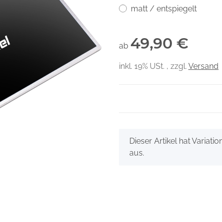
matt / entspiegelt
49,90 €
ab
inkl. 19% USt. , zzgl.
Versand
x
Dieser Artikel hat Variati
aus.