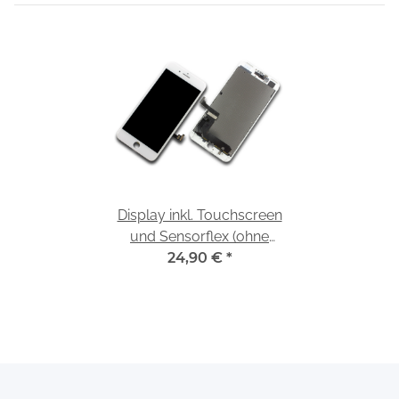
Display inkl. Touchscreen
und Sensorflex (ohne
Kamera) passend für
24,90 €
*
iPhone 7 weiß/white