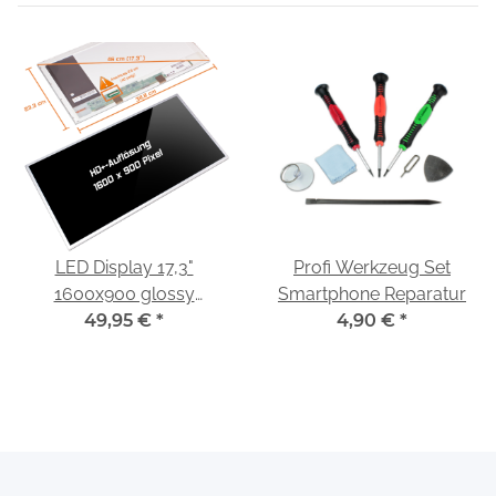
LED Display 17,3"
Profi Werkzeug Set
1600x900 glossy
Smartphone Reparatur
passend für Toshiba
49,95 €
*
4,90 €
*
Satellite C70D