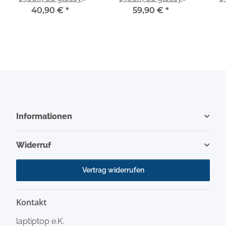
passend für AUO
40,90 €
*
passend für AUO
59,90 €
*
pas
B140XW03 V.0
B116XW03 V.2
Informationen
Widerruf
Vertrag widerrufen
Kontakt
laptiptop e.K.