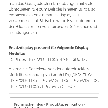
man das Gerät jedoch in Umgebungen mit vielen
Lichtquellen, wie zum Beispiel in hellen Büros, so
empfiehlt es sich ein mattes Displays zu
verwenden. Laut Bildschirmarbeitsverordnung soll
der Bildschirm frei von störenden Reflexionen und
Blendungen sein.
Ersatzdisplay passend für folgende Display-
Modelle:
LG Philips LP173WD1 (TL)(C1) (P/N: LGD01DD)
Alternative Schreibweisen der aufgedruckten
Modellbezeichnung sind auch LP173WD1 TL C1,
LP173WD1 TLC1, LP173WD1-TLC1, LP173WD1TLC1,
LP173WD1(TL)(C1), LP173WD1 (TL)(C1)
Technische Infos - Produktspezifikation -