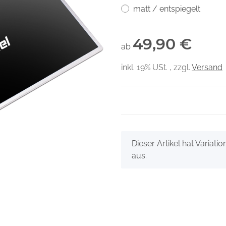
matt / entspiegelt
49,90 €
ab
inkl. 19% USt. , zzgl.
Versand
x
Dieser Artikel hat Variati
aus.