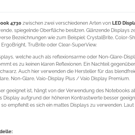
Book 4730
zwischen zwei verschiedenen Arten von
LED Displ
ierende, spiegelnde Oberfläche besitzen. Glänzende Displays 
erse Bezeichnungen wie zum Beispiel: CrystalBrite, Color-Shin
t, ErgoBright, TruBrite oder Clear-SuperView.
plays, welche auch als reflexionsarme oder Non-Glare-Displ
ommt es zu keinen klaren Reflexionen. Ein Nachteil gegenüber
chwarz. Auch hier verwenden die Hersteller für das blendfre
Glare, Non-Glare, Vaio-Display Plus / Vaio Display Premium.
er geeignet ist, hängt von der Verwendung des Notebooks a
ndes Display aufgrund der höheren Kontrastwerte besser geei
s, so empfiehlt es sich ein mattes Displays zu verwenden. Laut
delle: