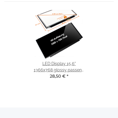
LED Display 15,6"
1366x768 glossy passend
für HP Envy 6-1120SQ
28,50 €
*