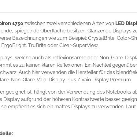
piron 1750
zwischen zwei verschiedenen Arten von
LED Disp
ierende, spiegelnde Oberfläche besitzen. Glänzende Displays 
erse Bezeichnungen wie zum Beispiel: CrystalBrite, Color-Shin
t, ErgoBright, TruBrite oder Clear-SuperView.
isplays, welche auch als reflexionsarme oder Non-Glare-Disp
ommt es zu keinen klaren Reflexionen. Ein Nachteil gegenüber
chwarz. Auch hier verwenden die Hersteller für das blendfre
Glare, Non-Glare, Vaio-Display Plus / Vaio Display Premium.
ser geeignet ist, hängt von der Verwendung des Notebooks a
ndes Display aufgrund der höheren Kontrastwerte besser geei
s, so empfiehlt es sich ein mattes Displays zu verwenden. Laut
delle: