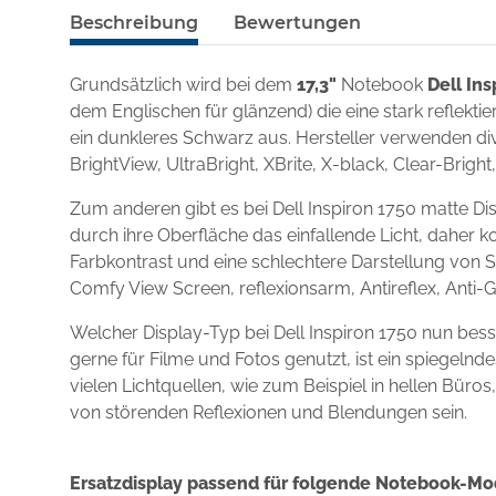
Beschreibung
Bewertungen
Grundsätzlich wird bei dem
17,3"
Notebook
Dell Ins
dem Englischen für glänzend) die eine stark reflekt
ein dunkleres Schwarz aus. Hersteller verwenden div
BrightView, UltraBright, XBrite, X-black, Clear-Brigh
Zum anderen gibt es bei Dell Inspiron 1750 matte D
durch ihre Oberfläche das einfallende Licht, daher k
Farbkontrast und eine schlechtere Darstellung von S
Comfy View Screen, reflexionsarm, Antireflex, Anti-
Welcher Display-Typ bei Dell Inspiron 1750 nun bes
gerne für Filme und Fotos genutzt, ist ein spiegel
vielen Lichtquellen, wie zum Beispiel in hellen Büro
von störenden Reflexionen und Blendungen sein.
Ersatzdisplay passend für folgende Notebook-Mo