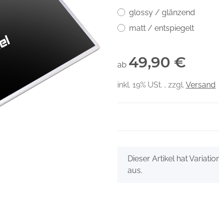
glossy / glänzend
matt / entspiegelt
49,90 €
ab
inkl. 19% USt. , zzgl.
Versand
x
Dieser Artikel hat Variati
aus.