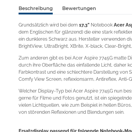
Beschreibung
Bewertungen
Grundsätzlich wird bei dem
17,3"
Notebook
Acer As
dem Englischen für glänzend) die eine stark reflekt
ein dunkleres Schwarz aus. Hersteller verwenden div
BrightView, UltraBright, XBrite, X-black, Clear-Brigh
Zum anderen gibt es bei Acer Aspire 7745G matte Di
durch ihre Oberfläche das einfallende Licht, daher k
Farbkontrast und eine schlechtere Darstellung von S
Comfy View Screen, reflexionsarm, Antireflex, Anti-
Welcher Display-Typ bei Acer Aspire 7745G nun bes
gerne für Filme und Fotos genutzt, ist ein spiegel
vielen Lichtquellen, wie zum Beispiel in hellen Büro
von störenden Reflexionen und Blendungen sein.
Ersatzdisplay passend für folgende Notebook-Mo