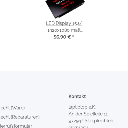
LED Display 15,6"
1920x1080 matt
passend für BOE
56,90 €
*
NT156FHM-N41
Kontakt
laptiptop e.K.
recht (Ware)
An der Spielleite 11
echt (Reparaturen)
97294 Unterpleichfeld
derrufsformular
Germany