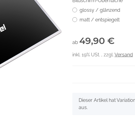
Bildschirm-Oberfläche
glossy / glänzend
matt / entspiegelt
49,90 €
ab
inkl. 19% USt. , zzgl.
Versand
x
Dieser Artikel hat Variati
aus.