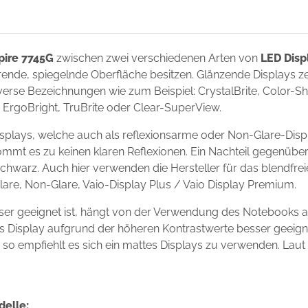
pire 7745G
zwischen zwei verschiedenen Arten von
LED Disp
ierende, spiegelnde Oberfläche besitzen. Glänzende Displays 
erse Bezeichnungen wie zum Beispiel: CrystalBrite, Color-Shin
t, ErgoBright, TruBrite oder Clear-SuperView.
splays, welche auch als reflexionsarme oder Non-Glare-Disp
ommt es zu keinen klaren Reflexionen. Ein Nachteil gegenüber
chwarz. Auch hier verwenden die Hersteller für das blendfre
Glare, Non-Glare, Vaio-Display Plus / Vaio Display Premium.
ser geeignet ist, hängt von der Verwendung des Notebooks 
ndes Display aufgrund der höheren Kontrastwerte besser geei
s, so empfiehlt es sich ein mattes Displays zu verwenden. Laut
delle: