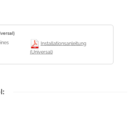
versal)
eines
Installationsanleitung
(Universal)
l: