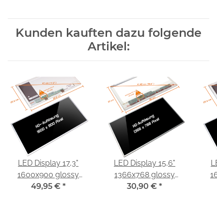
Kunden kauften dazu folgende
Artikel:
LED Display 17,3"
LED Display 15,6"
L
1600x900 glossy
1366x768 glossy
1
passend für LG
49,95 €
*
passend für Innolux
30,90 €
*
p
Display LP173WD1 (TL)
N156BGE-L21
(P1)