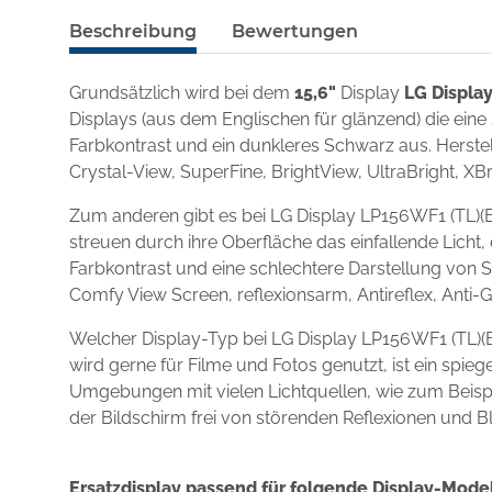
Beschreibung
Bewertungen
Grundsätzlich wird bei dem
15,6"
Display
LG Displa
Displays (aus dem Englischen für glänzend) die eine
Farbkontrast und ein dunkleres Schwarz aus. Herstel
Crystal-View, SuperFine, BrightView, UltraBright, XBr
Zum anderen gibt es bei LG Display LP156WF1 (TL)(B
streuen durch ihre Oberfläche das einfallende Licht,
Farbkontrast und eine schlechtere Darstellung von S
Comfy View Screen, reflexionsarm, Antireflex, Anti-
Welcher Display-Typ bei LG Display LP156WF1 (TL)(B
wird gerne für Filme und Fotos genutzt, ist ein spi
Umgebungen mit vielen Lichtquellen, wie zum Beispie
der Bildschirm frei von störenden Reflexionen und B
Ersatzdisplay passend für folgende Display-Model