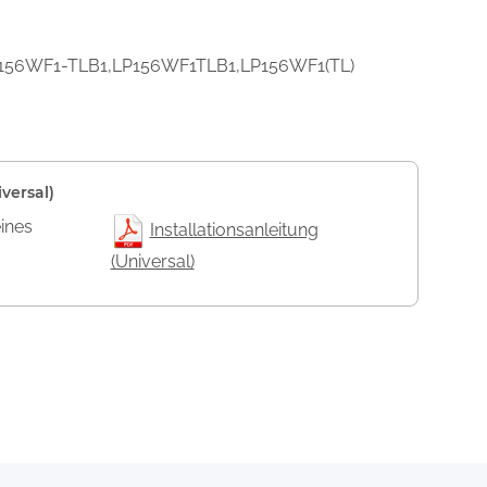
,LP156WF1-TLB1,LP156WF1TLB1,LP156WF1(TL)
versal)
eines
Installationsanleitung
(Universal)