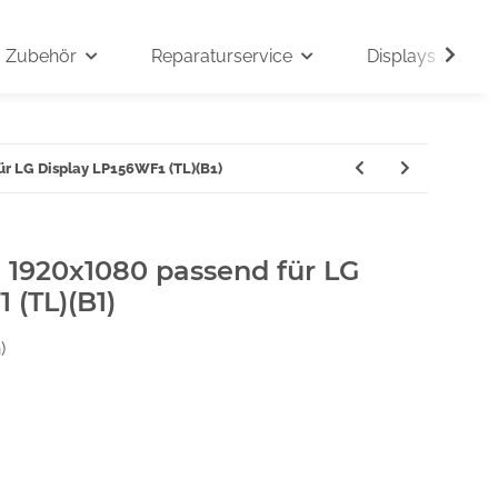
Zubehör
Reparaturservice
Displays auf An
ür LG Display LP156WF1 (TL)(B1)
" 1920x1080 passend für LG
 (TL)(B1)
)