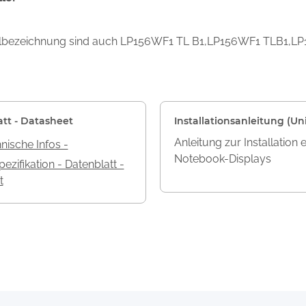
dellbezeichnung sind auch LP156WF1 TL B1,LP156WF1 TLB1
att - Datasheet
Installationsanleitung (Uni
Anleitung zur Installation 
nische Infos -
Notebook-Displays
ezifikation - Datenblatt -
t