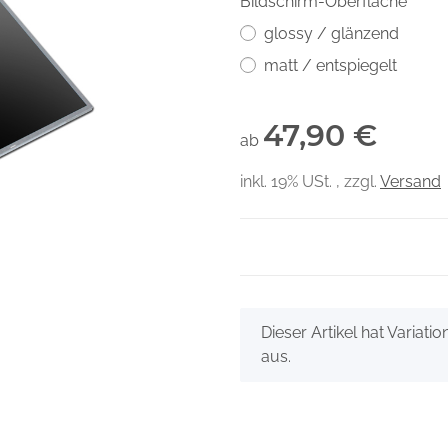
Bildschirm-Oberfläche
glossy / glänzend
matt / entspiegelt
47,90 €
ab
inkl. 19% USt. , zzgl.
Versand
x
Dieser Artikel hat Variati
aus.