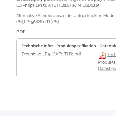
LG Philips LP156WF1 (TL)(B1) (P/N: LGD0215)
Alternative Schreibweisen der aufgedruckten Mo
(B1),LP156WF1 (TL)(B1)
PDF
Technische Infos - Produktspezifikation - Datenbl
Download LP156WF1-TLB1.pdf
Tech
Produktsp
Datashee