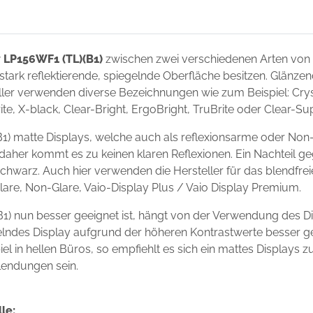
y LP156WF1 (TL)(B1)
zwischen zwei verschiedenen Arten von
 stark reflektierende, spiegelnde Oberfläche besitzen. Glänze
ler verwenden diverse Bezeichnungen wie zum Beispiel: Crysta
ite, X-black, Clear-Bright, ErgoBright, TruBrite oder Clear-S
1) matte Displays, welche auch als reflexionsarme oder Non
 daher kommt es zu keinen klaren Reflexionen. Ein Nachteil g
chwarz. Auch hier verwenden die Hersteller für das blendfre
Glare, Non-Glare, Vaio-Display Plus / Vaio Display Premium.
1) nun besser geeignet ist, hängt von der Verwendung des Di
egelndes Display aufgrund der höheren Kontrastwerte besser g
l in hellen Büros, so empfiehlt es sich ein mattes Displays 
lendungen sein.
le: