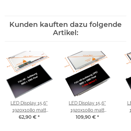
Kunden kauften dazu folgende
Artikel:
LED Display 15,6"
LED Display 15,6"
L
1920x1080 matt
1920x1080 matt
passend für Samsung
62,90 €
*
passend für LG
109,90 €
*
p
LTN156HT01-201
Display LP156WF6