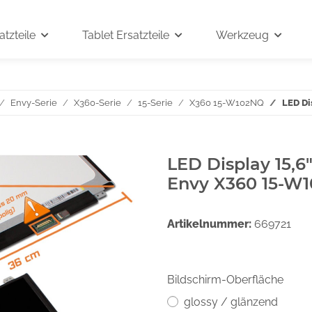
tzteile
Tablet Ersatzteile
Werkzeug
Envy-Serie
X360-Serie
15-Serie
X360 15-W102NQ
LED Di
LED Display 15,6
Envy X360 15-W
Artikelnummer:
669721
Bildschirm-Oberfläche
glossy / glänzend