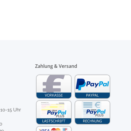
Zahlung & Versand
 10-15 Uhr
-0
29