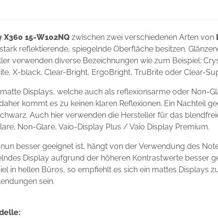
y X360 15-W102NQ
zwischen zwei verschiedenen Arten von
 stark reflektierende, spiegelnde Oberfläche besitzen. Glänze
ler verwenden diverse Bezeichnungen wie zum Beispiel: Crysta
ite, X-black, Clear-Bright, ErgoBright, TruBrite oder Clear-S
tte Displays, welche auch als reflexionsarme oder Non-Gla
 daher kommt es zu keinen klaren Reflexionen. Ein Nachteil g
chwarz. Auch hier verwenden die Hersteller für das blendfre
Glare, Non-Glare, Vaio-Display Plus / Vaio Display Premium.
un besser geeignet ist, hängt von der Verwendung des Not
egelndes Display aufgrund der höheren Kontrastwerte besser g
l in hellen Büros, so empfiehlt es sich ein mattes Displays 
lendungen sein.
delle: