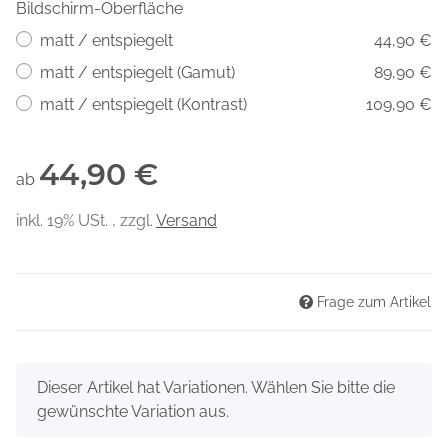
Bildschirm-Oberfläche
matt / entspiegelt
44,90 €
matt / entspiegelt (Gamut)
89,90 €
matt / entspiegelt (Kontrast)
109,90 €
44,90 €
ab
inkl. 19% USt. , zzgl.
Versand
Frage zum Artikel
x
Dieser Artikel hat Variationen. Wählen Sie bitte die
gewünschte Variation aus.