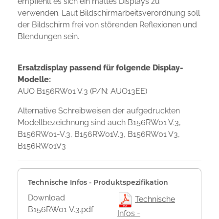
empfiehlt es sich ein mattes Displays zu
verwenden. Laut Bildschirmarbeitsverordnung soll
der Bildschirm frei von störenden Reflexionen und
Blendungen sein.
Ersatzdisplay passend für folgende Display-
Modelle:
AUO B156RW01 V.3 (P/N: AUO13EE)
Alternative Schreibweisen der aufgedruckten
Modellbezeichnung sind auch B156RW01 V.3,
B156RW01-V.3, B156RW01V.3, B156RW01 V3,
B156RW01V3
Technische Infos - Produktspezifikation
Download
Technische
B156RW01 V.3.pdf
Infos -