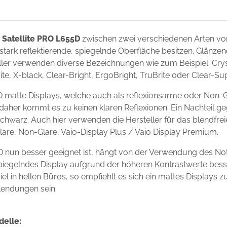
 Satellite PRO L655D
zwischen zwei verschiedenen Arten v
 stark reflektierende, spiegelnde Oberfläche besitzen. Glänze
ler verwenden diverse Bezeichnungen wie zum Beispiel: Crysta
ite, X-black, Clear-Bright, ErgoBright, TruBrite oder Clear-S
D matte Displays, welche auch als reflexionsarme oder Non-G
 daher kommt es zu keinen klaren Reflexionen. Ein Nachteil g
chwarz. Auch hier verwenden die Hersteller für das blendfre
Glare, Non-Glare, Vaio-Display Plus / Vaio Display Premium.
5D nun besser geeignet ist, hängt von der Verwendung des N
 spiegelndes Display aufgrund der höheren Kontrastwerte bess
l in hellen Büros, so empfiehlt es sich ein mattes Displays 
lendungen sein.
delle: