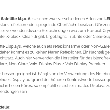
 Satellite M50-A
zwischen zwei verschiedenen Arten von
LE
 stark reflektierende, spiegelnde Oberfläche besitzen. Glänze
ler verwenden diverse Bezeichnungen wie zum Beispiel: Crysta
ite, X-black, Clear-Bright, ErgoBright, TruBrite oder Clear-S
tte Displays, welche auch als reflexionsarme oder Non-Glare
 daher kommt es zu keinen klaren Reflexionen. Ein Nachteil g
chwarz. Auch hier verwenden die Hersteller für das blendfre
Glare, Non-Glare, Vaio-Display Plus / Vaio Display Premium.
un besser geeignet ist, hängt von der Verwendung des Noteb
egelndes Display aufgrund der höheren Kontrastwerte besser g
l in hellen Büros, so empfiehlt es sich ein mattes Displays 
lendungen sein.
delle: