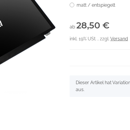
matt / entspiegelt
28,50 €
ab
inkl. 19% USt. , zzgl.
Versand
x
Dieser Artikel hat Variati
aus.