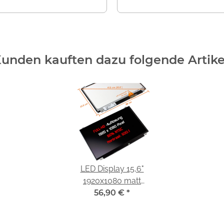
unden kauften dazu folgende Artike
LED Display 15,6"
1920x1080 matt
passend für Lenovo
56,90 €
*
IdeaPad 330-15IKB