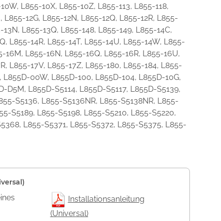
-10W, L855-10X, L855-10Z, L855-113, L855-118,
6, L855-12G, L855-12N, L855-12Q, L855-12R, L855-
5-13N, L855-13Q, L855-148, L855-149, L855-14C,
4Q, L855-14R, L855-14T, L855-14U, L855-14W, L855-
55-16M, L855-16N, L855-16Q, L855-16R, L855-16U,
R, L855-17V, L855-17Z, L855-180, L855-184, L855-
, L855D-00W, L855D-100, L855D-104, L855D-10G,
D-D5M, L855D-S5114, L855D-S5117, L855D-S5139,
L855-S5136, L855-S5136NR, L855-S5138NR, L855-
55-S5189, L855-S5198, L855-S5210, L855-S5220,
5368, L855-S5371, L855-S5372, L855-S5375, L855-
versal)
eines
Installationsanleitung
(Universal)