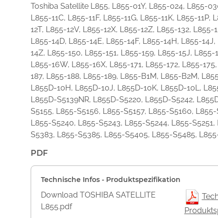
Toshiba Satellite L855, L855-01Y, L855-024, L855-0
L855-11C, L855-11F, L855-11G, L855-11K, L855-11P, 
12T, L855-12V, L855-12X, L855-12Z, L855-132, L855-
L855-14D, L855-14E, L855-14F, L855-14H, L855-14J,
14Z, L855-150, L855-151, L855-159, L855-15J, L855
L855-16W, L855-16X, L855-171, L855-172, L855-175,
187, L855-188, L855-189, L855-B1M, L855-B2M, L8
L855D-10H, L855D-10J, L855D-10K, L855D-10L, L8
L855D-S5139NR, L855D-S5220, L855D-S5242, L855D-
S5155, L855-S5156, L855-S5157, L855-S5160, L855-
L855-S5240, L855-S5243, L855-S5244, L855-S5251,
S5383, L855-S5385, L855-S5405, L855-S5485, L855
PDF
Technische Infos - Produktspezifikation
Download TOSHIBA SATELLITE
Tech
L855.pdf
Produktsp