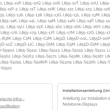
30, L855-10P, L855-10Q, L855-10R, L855-10T, L855-10U, L855
L855-11P-2, L855-11T, L855-11W, L855-122, L855-123, L855-12
135, L855-136, L855-138, L855-13G, L855-13L, L855-13M, L85
 L855-14K, L855-14L, L855-14M, L855-14N, L855-14P, L855-1
-15L, L855-15U, L855-15X, L855-162, L855-166, L855-16H, L8
 L855-176, L855-179, L855-17F, L855-17M, L855-17Q, L855-17
55-B3M, L855-C1M, L855-C2M, L855D, L855D-00L, L855D-00P
55D-10Z, L855D-11C, L855-D1M, L855-D3M, L855D-D2M, L855
S5900, L855-S5112, L855-S5113, L855-S5119, L855-S5121, 
S5162, L855-S5163, L855-S5171, L855-S5186, L855-S5187, L8
 L855-S5255, L855-S5280P, L855-S5309, L855-S5366, L855-S
-S5512
Installationsanleitung (Uni
Anleitung zur Installation 
nische Infos -
Notebook-Displays
ezifikation