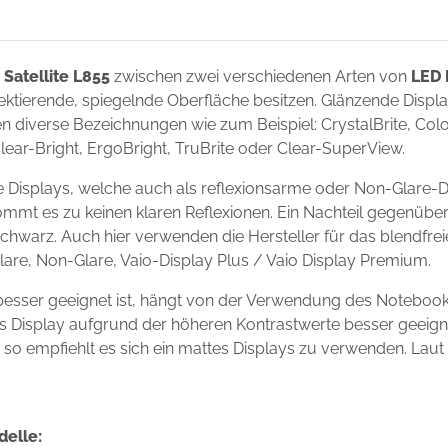
 Satellite L855
zwischen zwei verschiedenen Arten von
LED 
flektierende, spiegelnde Oberfläche besitzen. Glänzende Disp
 diverse Bezeichnungen wie zum Beispiel: CrystalBrite, Color-
Clear-Bright, ErgoBright, TruBrite oder Clear-SuperView.
te Displays, welche auch als reflexionsarme oder Non-Glare-D
ommt es zu keinen klaren Reflexionen. Ein Nachteil gegenüber
chwarz. Auch hier verwenden die Hersteller für das blendfre
Glare, Non-Glare, Vaio-Display Plus / Vaio Display Premium.
 besser geeignet ist, hängt von der Verwendung des Noteboo
ndes Display aufgrund der höheren Kontrastwerte besser geei
s, so empfiehlt es sich ein mattes Displays zu verwenden. Laut
delle: