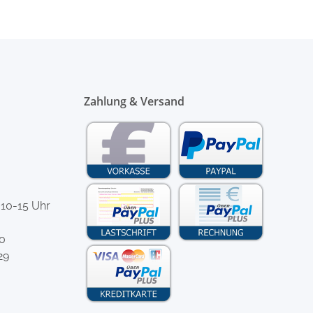
Zahlung & Versand
 10-15 Uhr
-0
29