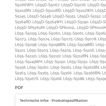
S5066WH, L655D-S5067, L655D-S5076, L655D-S50
S5102BN, L655D-S5102RD, L655D-S5102WH, L655D-
S5145, L655D-S5148, L655D-S5151, L655D-S5152,
S5164RD, L655D-S5164WH, L655D-S5190, L655D-S
L655D-SP5160M, L655D-SP6001L, L655D-SP6001M,
L655-S5059, L655-S5060, L655-S5061, L655-S506
S5073, L655-S5074, L655-S5075, L655-S5078, L6
L655-S5098, L655-S5098BN, L655-S5098RD, L655
S5101, L655-S5103, L655-S5105, L655-S5106, L65
L655-S51121, L655-S51122, L655-S5112BN, L655-S5
L655-S5149WH, L655-S5150, L655-S5151, L655-S51
S5158, L655-S5160, L655-S5161, L655-S5161BN, L
S5163, L655-S5165, L655-S5166, L655-S5166BN, 
L655-S5167X, L655-S5168, L655-S5188, L655-S519
PDF
Technische Infos - Produktspezifikation