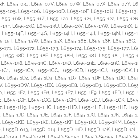
-03F, L655-03J, L655-07V, L655-07W, L655-07X, L655-07Y, 
5-105, L655-106, L655-10D, L655-10F, L655-10U, L655-113, 
 L655-11W, L655-11Z, L655-120, L655-121, L655-122, L655-12
-13F, L655-13G, L655-13U, L655-13V, L655-13W, L655-13X, L
 L655-14F, L655-14G, L655-14H, L655-14J, L655-14N, L655-1
5-15T, L655-15W, L655-15X, L655-16E, L655-16F, L655-16G,
-171, L655-172, L655-173, L655-174, L655-175, L655-177, L
, L655-18D, L655-18E, L655-18H, L655-18J, L655-18L, L655-
 L655-198, L655-19C, L655-19D, L655-19E, L655-19G, L655-1
5-1C1, L655-1C2, L655-1CC, L655-1CD, L655-1CJ, L655-1CK, 
0, L655-1D2, L655-1D3, L655-1D7, L655-1DF, L655-1DG, L65
, L655-1DW, L655-1DX, L655-1E8, L655-1E9, L655-1ED, L65
, L655-1F2, L655-1F6, L655-1F7, L655-1F9, L655-1FD, L655-
E, L655-1GF, L655-1GG, L655-1GH, L655-1GJ, L655-1GK, L65
7, L655-1H9, L655-1HC, L655-1HD, L655-1HE, L655-1HF, L6
, L655-1JD, L655-1JE, L655-1JF, L655-1JG, L655-1JK, L655-
, L655-1KD, L655-1KE, L655-1KF, L655-1KJ, L655-1KM, L655-
, L655D-013, L655D-014, L655D-11D, L655D-12K, L655D-12L,
655D-144, L655D-14H, L655D-S5050, L655D-S5055, L655D-