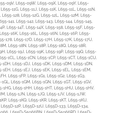
L655-09V, L655-09W, L655-09X, L655-09Y, L655-
L655-11G, L655-11J, L655-11K, L655-11L, L655-11N,
6, L655-128, L655-12G, L655-12L, L655-12M, L655-
655-141, L655-142, L655-143, L655-144, L655-145,
4P, L655-14T, L655-14X, L655-158, L655-15F, L655-
 L655-16K, L655-16L, L655-16N, L655-16P, L655-
655-178, L655-17D, L655-17H, L655-17K, L655-17U,
18M, L655-18N, L655-18P, L655-18Q, L655-18R,
9H, L655-19J, L655-19K, L655-19P, L655-19Q, L655-
L655-1CL, L655-1CN, L655-1CP, L655-1CT, L655-1CU,
5-1DH, L655-1DJ, L655-1DK, L655-1DM, L655-1DN,
5-1EH, L655-1EJ, L655-1EK, L655-1EL, L655-1EM,
1FH, L655-1FP, L655-1G1, L655-1G2, L655-1G3,
5-1GL, L655-1GM, L655-1GN, L655-1GT, L655-1GV,
55-1HG, L655-1HH, L655-1HT, L655-1HU, L655-1HV,
1JM, L655-1JN, L655-1JQ, L655-1JV, L655-1JW,
1KP, L655-1KQ, L655-1KR, L655-1KT, L655-1KU,
 L655D-12P, L655D-12U, L655D-133, L655D-134,
S5066, L655D-S5066BN, L655D-S5066RD, L655D-