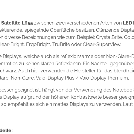
 Satellite L655
zwischen zwei verschiedenen Arten von
LED 
flektierende, spiegelnde Oberfläche besitzen. Glänzende Disp
 diverse Bezeichnungen wie zum Beispiel: CrystalBrite, Color-
Clear-Bright, ErgoBright, TruBrite oder Clear-SuperView.
te Displays, welche auch als reflexionsarme oder Non-Glare-
ommt es zu keinen klaren Reflexionen. Ein Nachteil gegenüber
chwarz. Auch hier verwenden die Hersteller für das blendfre
Glare, Non-Glare, Vaio-Display Plus / Vaio Display Premium.
 besser geeignet ist, hängt von der Verwendung des Noteboo
ndes Display aufgrund der höheren Kontrastwerte besser geei
s, so empfiehlt es sich ein mattes Displays zu verwenden. Laut
delle: