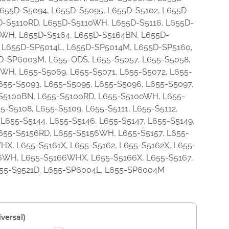
55D-S5094, L655D-S5095, L655D-S5102, L655D-
D-S5110RD, L655D-S5110WH, L655D-S5116, L655D-
59WH, L655D-S5164, L655D-S5164BN, L655D-
 L655D-SP5014L, L655D-SP5014M, L655D-SP5160,
-SP6003M, L655-ODS, L655-S5057, L655-S5058,
WH, L655-S5069, L655-S5071, L655-S5072, L655-
655-S5093, L655-S5095, L655-S5096, L655-S5097,
-S5100BN, L655-S5100RD, L655-S5100WH, L655-
-S5108, L655-S5109, L655-S5111, L655-S5112,
 L655-S5144, L655-S5146, L655-S5147, L655-S5149,
L655-S5156RD, L655-S5156WH, L655-S5157, L655-
HX, L655-S5161X, L655-S5162, L655-S5162X, L655-
66WH, L655-S5166WHX, L655-S5166X, L655-S5167,
L655-S9521D, L655-SP6004L, L655-SP6004M
versal)