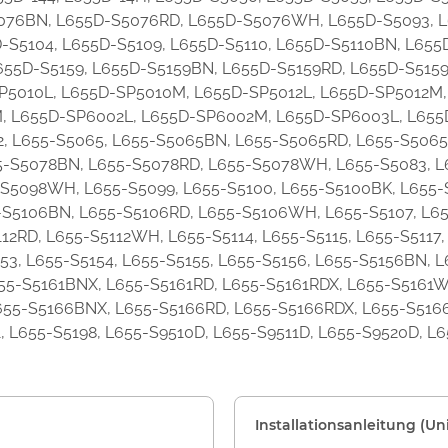
76BN, L655D-S5076RD, L655D-S5076WH, L655D-S5093, L6
S5104, L655D-S5109, L655D-S5110, L655D-S5110BN, L655
 L655D-S5159, L655D-S5159BN, L655D-S5159RD, L655D-S51
P5010L, L655D-SP5010M, L655D-SP5012L, L655D-SP5012M,
 L655D-SP6002L, L655D-SP6002M, L655D-SP6003L, L655D
2, L655-S5065, L655-S5065BN, L655-S5065RD, L655-S5065
55-S5078BN, L655-S5078RD, L655-S5078WH, L655-S5083, L
-S5098WH, L655-S5099, L655-S5100, L655-S5100BK, L655
5-S5106BN, L655-S5106RD, L655-S5106WH, L655-S5107, L655
112RD, L655-S5112WH, L655-S5114, L655-S5115, L655-S5117,
53, L655-S5154, L655-S5155, L655-S5156, L655-S5156BN, 
655-S5161BNX, L655-S5161RD, L655-S5161RDX, L655-S5161W
L655-S5166BNX, L655-S5166RD, L655-S5166RDX, L655-S51
1, L655-S5198, L655-S9510D, L655-S9511D, L655-S9520D, 
Installationsanleitung (Uni