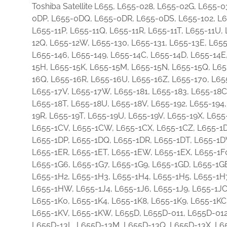
Toshiba Satellite L655, L655-028, L655-02G, L655
0DP, L655-0DQ, L655-0DR, L655-0DS, L655-102, L65
L655-11P, L655-11Q, L655-11R, L655-11T, L655-11U,
12Q, L655-12W, L655-130, L655-131, L655-13E, L655
L655-146, L655-149, L655-14C, L655-14D, L655-14E,
15H, L655-15K, L655-15M, L655-15N, L655-15Q, L65
16Q, L655-16R, L655-16U, L655-16Z, L655-170, L655
L655-17V, L655-17W, L655-181, L655-183, L655-18C
L655-18T, L655-18U, L655-18V, L655-192, L655-194,
19R, L655-19T, L655-19U, L655-19V, L655-19X, L65
L655-1CV, L655-1CW, L655-1CX, L655-1CZ, L655-1D
L655-1DP, L655-1DQ, L655-1DR, L655-1DT, L655-1DV
L655-1ER, L655-1ET, L655-1EW, L655-1EX, L655-1F0
L655-1G6, L655-1G7, L655-1G9, L655-1GD, L655-1G
L655-1H2, L655-1H3, L655-1H4, L655-1H5, L655-1H
L655-1HW, L655-1J4, L655-1J6, L655-1J9, L655-1JC
L655-1K0, L655-1K4, L655-1K8, L655-1K9, L655-1KC
L655-1KV, L655-1KW, L655D, L655D-011, L655D-012
L655D-13L, L655D-13M, L655D-13Q, L655D-13X, L