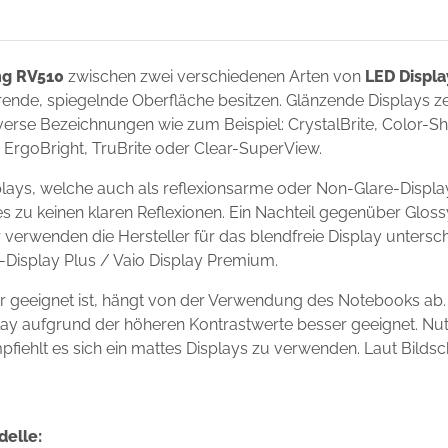
g RV510
zwischen zwei verschiedenen Arten von
LED Displa
ierende, spiegelnde Oberfläche besitzen. Glänzende Displays 
erse Bezeichnungen wie zum Beispiel: CrystalBrite, Color-Shin
t, ErgoBright, TruBrite oder Clear-SuperView.
ays, welche auch als reflexionsarme oder Non-Glare-Display
s zu keinen klaren Reflexionen. Ein Nachteil gegenüber Gloss
r verwenden die Hersteller für das blendfreie Display unter
io-Display Plus / Vaio Display Premium.
 geeignet ist, hängt von der Verwendung des Notebooks ab.
isplay aufgrund der höheren Kontrastwerte besser geeignet. N
mpfiehlt es sich ein mattes Displays zu verwenden. Laut Bilds
delle: