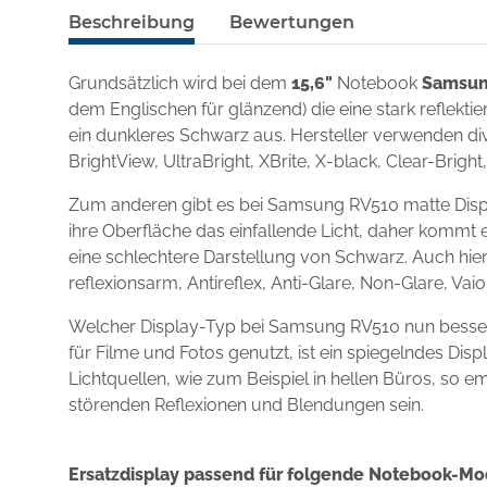
Beschreibung
Bewertungen
Grundsätzlich wird bei dem
15,6"
Notebook
Samsun
dem Englischen für glänzend) die eine stark reflekt
ein dunkleres Schwarz aus. Hersteller verwenden div
BrightView, UltraBright, XBrite, X-black, Clear-Brigh
Zum anderen gibt es bei Samsung RV510 matte Displ
ihre Oberfläche das einfallende Licht, daher kommt e
eine schlechtere Darstellung von Schwarz. Auch hie
reflexionsarm, Antireflex, Anti-Glare, Non-Glare, Va
Welcher Display-Typ bei Samsung RV510 nun besser
für Filme und Fotos genutzt, ist ein spiegelndes D
Lichtquellen, wie zum Beispiel in hellen Büros, so e
störenden Reflexionen und Blendungen sein.
Ersatzdisplay passend für folgende Notebook-Mo