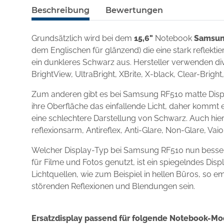
Beschreibung
Bewertungen
Grundsätzlich wird bei dem
15,6"
Notebook
Samsun
dem Englischen für glänzend) die eine stark reflekt
ein dunkleres Schwarz aus. Hersteller verwenden div
BrightView, UltraBright, XBrite, X-black, Clear-Brigh
Zum anderen gibt es bei Samsung RF510 matte Displ
ihre Oberfläche das einfallende Licht, daher kommt e
eine schlechtere Darstellung von Schwarz. Auch hie
reflexionsarm, Antireflex, Anti-Glare, Non-Glare, Va
Welcher Display-Typ bei Samsung RF510 nun besser
für Filme und Fotos genutzt, ist ein spiegelndes D
Lichtquellen, wie zum Beispiel in hellen Büros, so e
störenden Reflexionen und Blendungen sein.
Ersatzdisplay passend für folgende Notebook-Mo