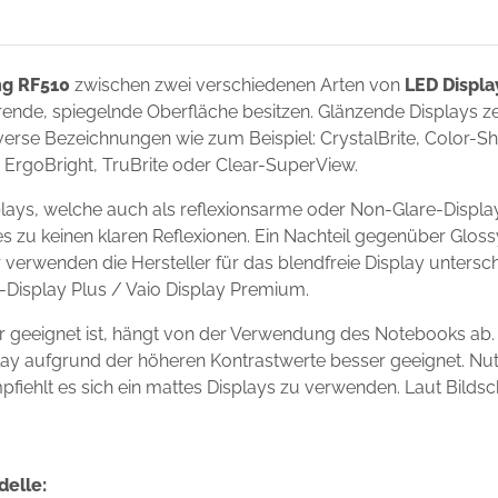
g RF510
zwischen zwei verschiedenen Arten von
LED Displa
ierende, spiegelnde Oberfläche besitzen. Glänzende Displays 
erse Bezeichnungen wie zum Beispiel: CrystalBrite, Color-Shin
t, ErgoBright, TruBrite oder Clear-SuperView.
ays, welche auch als reflexionsarme oder Non-Glare-Display
s zu keinen klaren Reflexionen. Ein Nachteil gegenüber Gloss
r verwenden die Hersteller für das blendfreie Display unter
io-Display Plus / Vaio Display Premium.
 geeignet ist, hängt von der Verwendung des Notebooks ab.
isplay aufgrund der höheren Kontrastwerte besser geeignet. N
mpfiehlt es sich ein mattes Displays zu verwenden. Laut Bilds
delle: