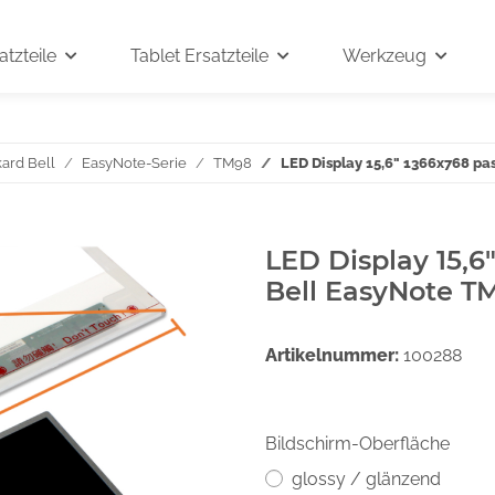
tzteile
Tablet Ersatzteile
Werkzeug
ard Bell
EasyNote-Serie
TM98
LED Display 15,6" 1366x768 pa
LED Display 15,6
Bell EasyNote T
Artikelnummer:
100288
Bildschirm-Oberfläche
glossy / glänzend