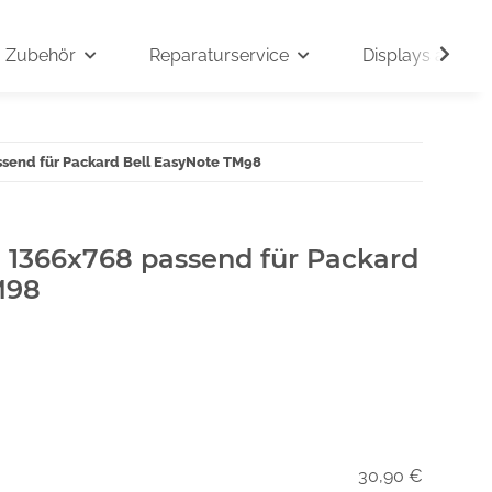
Zubehör
Reparaturservice
Displays auf An
ssend für Packard Bell EasyNote TM98
" 1366x768 passend für Packard
M98
30,90 €