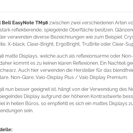
 Bell EasyNote TM98
zwischen zwei verschiedenen Arten v
 stark reflektierende, spiegelnde Oberfläche besitzen. Glänze
ler verwenden diverse Bezeichnungen wie zum Beispiel: Crysta
ite, X-black, Clear-Bright, ErgoBright, TruBrite oder Clear-S
8 matte Displays, welche auch als reflexionsarme oder Non-
 daher kommt es zu keinen klaren Reflexionen. Ein Nachteil g
chwarz. Auch hier verwenden die Hersteller für das blendfre
Glare, Non-Glare, Vaio-Display Plus / Vaio Display Premium.
8 nun besser geeignet ist, hängt von der Verwendung des N
 spiegelndes Display aufgrund der höheren Kontrastwerte bess
l in hellen Büros, so empfiehlt es sich ein mattes Displays 
lendungen sein.
delle: