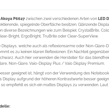
 Akoya P6627
zwischen zwei verschiedenen Arten von
LED D
flektierende, spiegelnde Oberfläche besitzen. Glänzende Disp
 diverse Bezeichnungen wie zum Beispiel: CrystalBrite, Color-
Clear-Bright, ErgoBright, TruBrite oder Clear-SuperView.
Displays, welche auch als reflexionsarme oder Non-Glare-Di
ommt es zu keinen klaren Reflexionen. Ein Nachteil gegenüber
chwarz. Auch hier verwenden die Hersteller für das blendfre
Glare, Non-Glare, Vaio-Display Plus / Vaio Display Premium.
esser geeignet ist, hängt von der Verwendung des Notebook
ndes Display aufgrund der höheren Kontrastwerte besser geei
s, so empfiehlt es sich ein mattes Displays zu verwenden. Laut
delle: