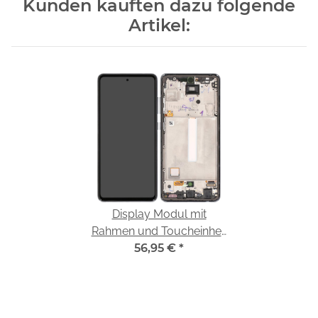
Kunden kauften dazu folgende
Artikel:
Display Modul mit
Rahmen und Toucheinheit
awesome black/schwarz
56,95 €
*
GH82-25524A für
Samsung Galaxy A52
(SM-A525F)