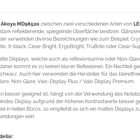
 Akoya MD98520
zwischen zwei verschiedenen Arten von
LE
 stark reflektierende, spiegelnde Oberfläche besitzen. Glänze
ler verwenden diverse Bezeichnungen wie zum Beispiel: Crysta
ite, X-black, Clear-Bright, ErgoBright, TruBrite oder Clear-S
e Displays, welche auch als reflexionsarme oder Non-Glare
 daher kommt es zu keinen klaren Reflexionen. Ein Nachteil g
chwarz. Auch hier verwenden die Hersteller für das blendfre
Glare, Non-Glare, Vaio-Display Plus / Vaio Display Premium.
 besser geeignet ist, hängt von der Verwendung des Noteb
egelndes Display aufgrund der höheren Kontrastwerte besser g
l in hellen Büros, so empfiehlt es sich ein mattes Displays 
lendungen sein.
delle: