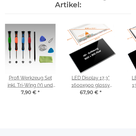
Artikel:
Profi Werkzeug Set
LED Display 17,3"
L
inkl. Tri-Wing (Y) und
1600x900 glossy
1
Pentalobe
7,90 €
*
passend für Innolux
67,90 €
*
pas
Schraubendreher
N173FGE-E23
N15