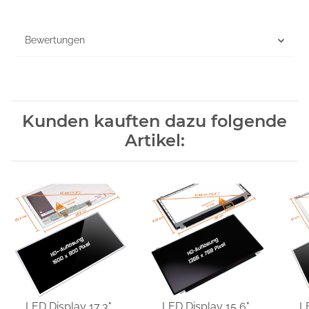
Bewertungen
Kunden kauften dazu folgende
Artikel:
LED Display 17,3"
LED Display 15,6"
L