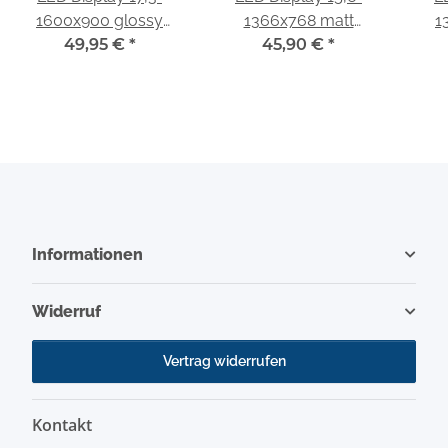
1600x900 glossy
1366x768 matt
1
passend für LG
49,95 €
*
passend für Innolux
45,90 €
*
p
Display LP173WD1 (TL)
N156BGE-EA1
(P1)
Informationen
Widerruf
Vertrag widerrufen
Kontakt